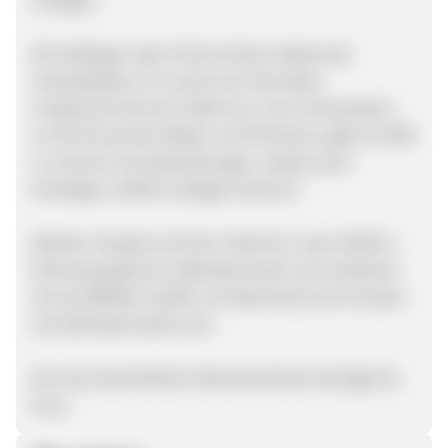
Ob Anfänger oder Profi auf dem Gebiet der
Handarbeiten, ihr sucht euch die Ideen
entsprechend eurer Skills aus. Zum Herantasten
an die Kunst des Häkeln und Strickens, gibt es Hilfe
in unseren Grundanleitungen, sodass auch
Einsteiger endlich loslegen können!
Werben Sie jetzt auf Ihrer Seite für unser ADCELL-
Partnerprogramm selfmade-boshi und verdienen
Sie als Affiliate 10,00% am Warenkorb der Kunden
auf selfmade-boshi.com.
Der durchschnittliche Warenkorbwert beträgt 30,-
Euro.