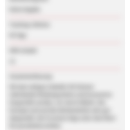
Keine Angabe
Tracking-Lifetime
90 Tage
SEM erlaubt
Ja
Zusammenfassung
Mit dem nötigen Zubehör-Kit können
individuelle Kleidungsstücke und Accessoires
hergestellt werden, z.B. durch Häkeln. Das
Konzept wird auf den Werbemitteln sehr gut
dargestellt. Die Provision liegt unter dem Wert
für persönliche Artikel.