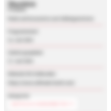
Überblick
Produkte
Mode und Accessoires zum Selbstgenerieren
Programmstart
12. Juni 2014
Zuletzt geupdatet
17. Juni 2014
Webseite für Endkunden
https://www.selfmade-boshi.com/
Kategorien
BASTELN & HANDARBEITEN