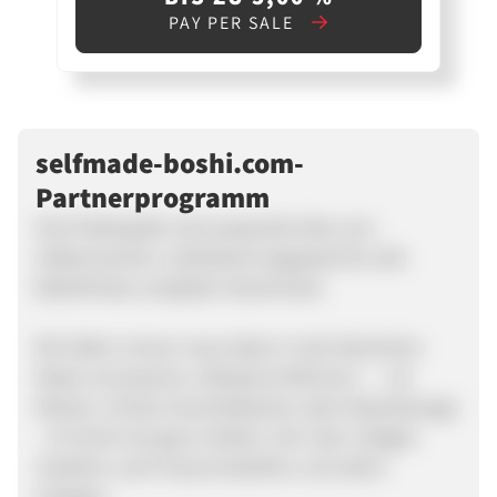
PAY PER SALE
selfmade-boshi.com-
Partnerprogramm
Hier findet jeder eine passende Idee zum
Selbermachen, individuell angepasst für alle
Bedürfnisse und jeden Geschmack.
Wir liefern immer neue Ideen in den Bereichen
Mode, Accessoires, Lifestyle & Wohnen! … ob
Mützen, Schals, Kuscheldecken oder Kissenbezüge
– ihr könnt sie ganz einfach, inkl. dem nötigen
Zubehör, nach Hause bestellen und sofort
loslegen.