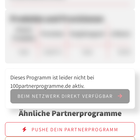
Produkte und Provisionen
Unsere
Provision
Vergütungsart
ø Warenkor
Produkte
Sale
10,00 %
Sale
30.00 €
Dieses Programm ist leider nicht bei
100partnerprogramme.de aktiv.
BEIM NETZWERK DIREKT VERFÜGBAR
Ähnliche Partnerprogramme
PUSHE DEIN PARTNERPROGRAMM