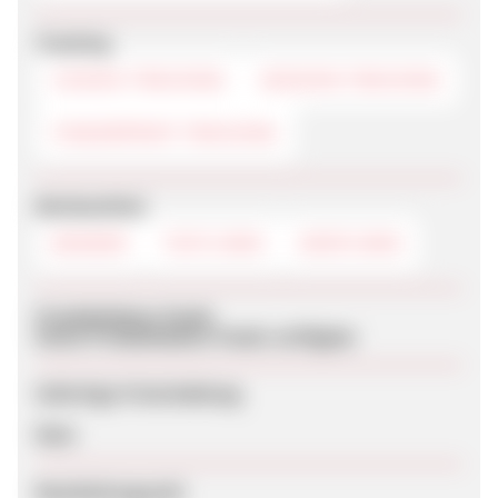
Tracking
COOKIE-TRACKING
SESSION-TRACKING
FINGERPRINT-TRACKING
Werbemittel
BANNER
TEXTLINKS
DEEPLINKS
Produktdaten-Feeds
Keine Produktdaten-Feeds verfügbar
Sofortige Freischaltung
Nein
Bearbeitungszeit