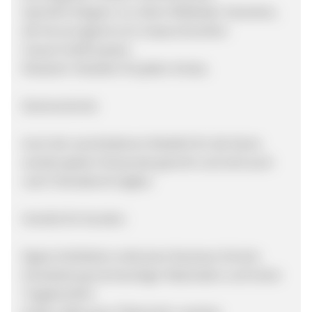
Sportlich Elegant: vor allem Wildleder-Varianten,
die hervorragend zum anspruchsvollen
Casual-Outfit passen.
Klassisch: Klassiker für jeden Anlass.
Damenschuhe
Auch die verschiedenen Modelle für die Dame
werden jedem Dresscode gerecht und sind auch
nach Feierabend tragbar.
Vorteile für Kunden:
Eigene Kollektion exklusiver Business Schuhe
Verarbeitung hochwertiger Materialien und hoher
Tragekomfort