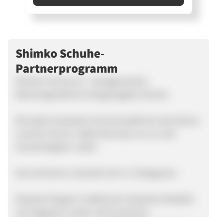
Shimko Schuhe-
Partnerprogramm
Shimko-Schuhe.at - Handgemachte,
Rahmengenähte & Holzgenagelte Schuhe
Wir bieten klassische Schuhmodelle für die Damen
und den Herren. Dabei benutzen wir nur die
hochwertigsten Leder!
Das Sortiment unterteilt sich in 3 Kategorien.
Klassisch Elegant: traditionell, klassische Modelle
wie elegante London-Schnürschuhe.