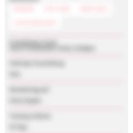
BANNER
TEXTLINKS
DEEPLINKS
GUTSCHEINCODE
Produktdaten-Feeds
Keine Produktdaten-Feeds verfügbar
Sofortige Freischaltung
Nein
Bearbeitungszeit
Keine Angabe
Tracking-Lifetime
90 Tage