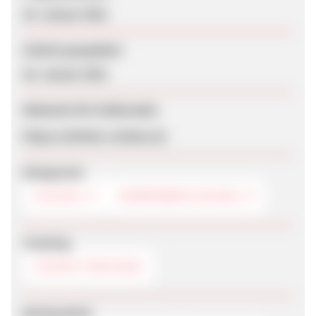
25. Januar 2021
Zuletzt geupdatet
26. Januar 2021
Webseite für Endkunden
https://shimko-schuhe.at/
Kategorien
SCHUHE
HERRENBEKLEIDUNG
Tracking
COOKIE-TRACKING
Werbemittel