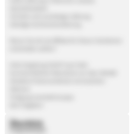
Gratis Lieferung in Österreich, sowieso
deutschlandweit
Schnelle und zuverlässige Lieferung
Ständige Sortimenterweiterung
Warum Sie sich als Affiliate für Shoes 4 Gentlemen
entscheiden sollten?
Hohe Vergütung (10,00 % per Sale)
Durchschnittlicher Warenkorb von über 200,00€
Attraktive Preise kombiniert mit Gutschein-
Aktionen
Fertigung innerhalb Europas
Alle Freigaben!
Überblick
Programmstart