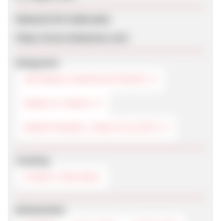
Webseite für Endkunden
https://www.shopmeee.com/
Kategorien
UNTERHALTUNGSELEKTRONIK
HANDY & TARIFE
SMARTPHONES, TABLETS & APPS
Tracking
COOKIE-TRACKING
Werbemittel