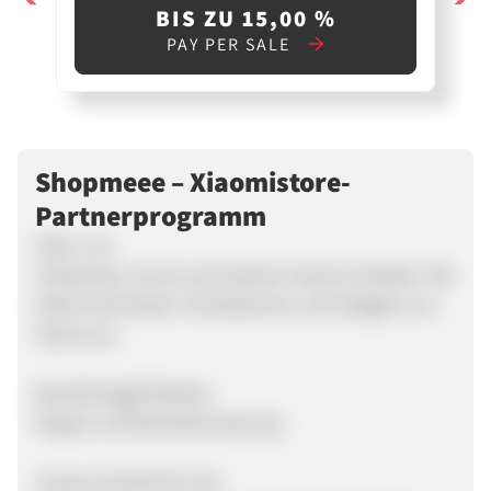
BIS ZU 15,00 %
PAY PER SALE
Shopmeee – Xiaomistore-
Partnerprogramm
Über uns:
Shopmeee, ist ein autorisierter Xiaomi-Händler. Wir
bieten die besten Smartphones und Gadgets von
Xiaomi an.
Bezahlmöglichkeiten:
Paypal und Banküberweisung
Unsere Vorteile für Sie: