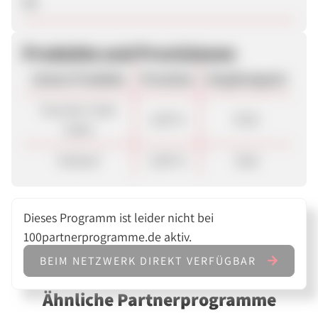
Ja
Produkte und Provisionen
Unsere Produkte
Provision
Vergütungsart
Voucher Code
1,00 %
Click
Sales
Verkauf
5,00 %
Sale
Dieses Programm ist leider nicht bei
100partnerprogramme.de aktiv.
BEIM NETZWERK DIREKT VERFÜGBAR
Ähnliche Partnerprogramme