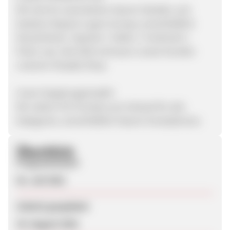
Wir sind ein autorisierter Xiaomi-Händler und
besitzen Depots in ganz Europa, einschließlich
Deutschland / Spanien / Italien / Frankreich /
Polen usw. Seit 2019 vertrauen unsere Kunden
unserem Shopify-Shop.
Unser Vergütungsmodell:
Wir zahlen 5% Provision pro Verkauf für alle
Kategorien, einschließlich Xiaomi-Smartphones.
Überblick
Programmstart
02. Juli 2021
Zuletzt geupdatet
25. August 2021