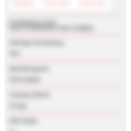
BANNER
TEXTLINKS
DEEPLINKS
Produktdaten-Feeds
Keine Produktdaten-Feeds verfügbar
Sofortige Freischaltung
Nein
Bearbeitungszeit
Keine Angabe
Tracking-Lifetime
30 Tage
SEM erlaubt