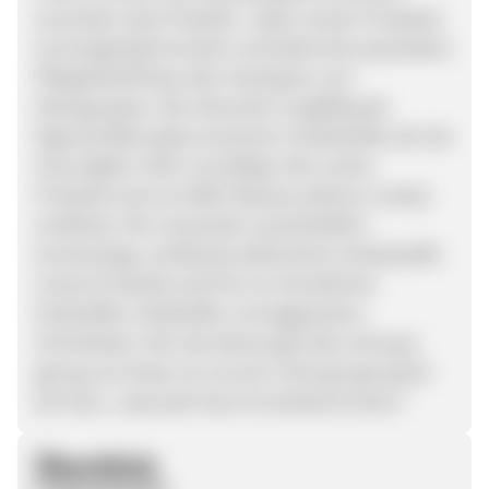
luxuriösen Spa-Produkts. Jedes unserer Produkte
ist einzigartig formuliert und bietet die essentiellen
Pflegebedürfnisse aller Hauttypen und
Altersgruppen. Wir erforschen sorgfältig die
Eigenschaften jedes einzelnen Inhaltsstoffs, der die
Haut täglich nährt und pflegt. Alle unsere
Produkte sind von BWC (Beauty without cruelty)
zertifiziert. Wir verwenden ausschließlich
hochwertige, zertifizierte pflanzliche Inhaltsstoffe.
Unsere Produkte sind frei von künstlichen
Farbstoffen, Duftstoffen und aggressiven
Chemikalien. Wir sind überzeugt: Was nicht gut
genug zum Essen ist, ist auch nicht gut genug für
die Haut. „Gesunde Haut ist strahlend schön.“
Überblick