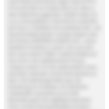
Unser Mutterunternehmen Vegan Soap ZA (PTY)
LTD wurde 2018 von Sulette Stoltz aus Liebe zu
allem Natürlichen gegründet. Seitdem haben wir
uns zu einem größeren Unternehmen entwickelt,
das Frauen in Südafrika mit wunderbaren Bio- und
Naturkosmetikprodukten versorgt, die jetzt unter
dem Namen SKINFRéSH erhältlich sind – unsere
bewährten Produkte in neuem Look und unter
dem neuen Namen FRéSH. Sulettes Kindheit auf
einer Farm in der südafrikanischen Provinz
Limpopo weckte in ihr die Leidenschaft für einen
bewussten Lebensstil und die Verbundenheit zur
Natur. Durch jahrelange Erfahrung in der
Entwicklung von Produkten mit natürlichen
Inhaltsstoffen entwickelte sie eine tiefe
Wertschätzung für die sorgfältig komponierte
Textur und die hohe Qualität jedes einzelnen