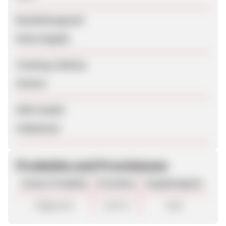
Bearbeitungszeit
Keine Angabe
Tracking-Lifetime
Session
SEM erlaubt
Unbekannt
Produkte und Provisionen
Unsere Produkte
Provision
Vergütungsart
Allgemein
4,20 %
Sale