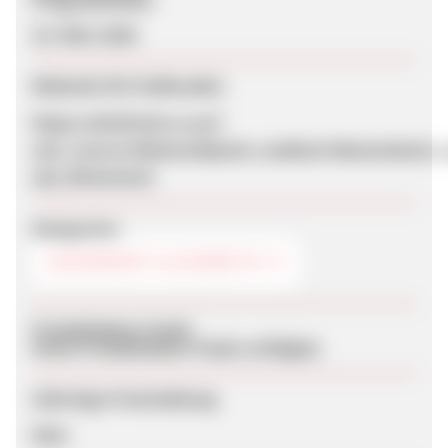
Programmstart
23. März 2026
Webseite für Endkunden
https://skinfresh.co.za/?
utm_source=Admarula&utm_medium=Banner&utm_ca
{ad_dimension}
Kategorien
GESUNDHEIT & KOSMETIK
Produktdaten-Feeds
Keine Produktdaten-Feeds verfügbar
Sofortige Freischaltung
Nein