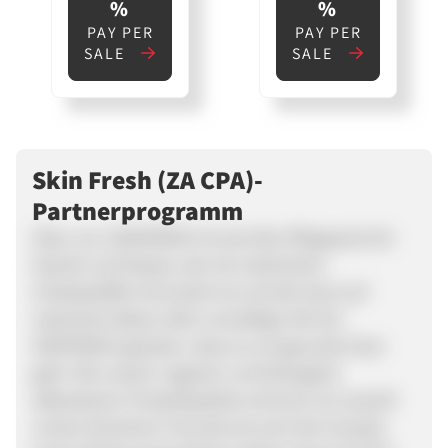
%
%
PAY PER
PAY PER
SALE
SALE
Skin Fresh (ZA CPA)-
Partnerprogramm
Über uns: SKINFRéSH ist eine Bio-Pflegeserie für
Gesicht und Körper, die mit natürlichen
Inhaltsstoffen formuliert ist und die Haut auf
natürliche Weise nährt und pflegt. Wir bei
SKINFRéSH glauben, dass es um gesunde Haut
geht. Mit unserer veganen und biologisch
abbaubaren Produktpalette schonen wir sowohl
unsere tierischen Freunde als auch die Umwelt.