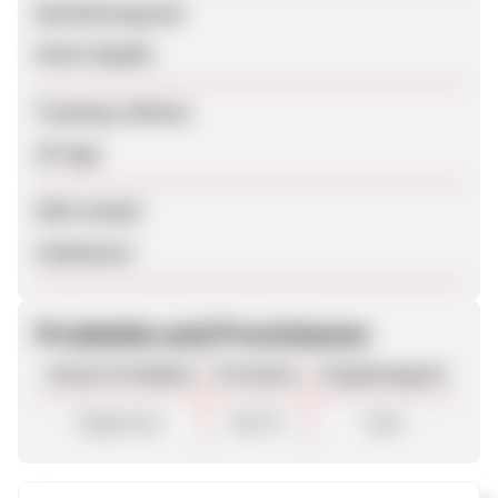
Bearbeitungszeit
Keine Angabe
Tracking-Lifetime
30 Tage
SEM erlaubt
Unbekannt
Produkte und Provisionen
Unsere Produkte
Provision
Vergütungsart
Allgemein
5,60 %
Sale