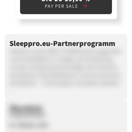
PAY PER SALE
Sleeppro.eu-Partnerprogramm
SleepPro wurde 1998 in Großbritannien gegründet
und ist Marktführer im Design, der Entwicklung
und der Herstellung hochwertiger Anti-Schnarch-
Mundstücke, Nasendilatatoren und Anti-Schnarch-
Mundstücke. – Erschwinglich | Komplett | Bewährt
–
Überblick
Programmstart
02. Oktober 2025