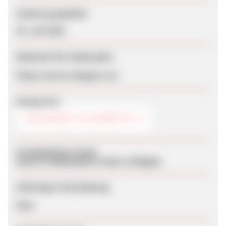
Zuletzt geupdatet
30. Juli 2026
Webseite für Endkunden
https://www.sleeppro.eu/
Kategorien
GESUNDHEIT & KOSMETIK
Produktdaten-Feeds
Keine Produktdaten-Feeds verfügbar
Sofortige Freischaltung
Nein