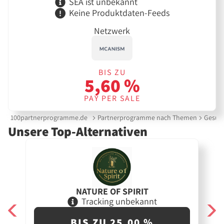
SEA ist unbekannt
Keine Produktdaten-Feeds
Netzwerk
BIS ZU
5,60 %
PAY PER SALE
100partnerprogramme.de
Partnerprogramme nach Themen
Gesund
Unsere Top-Alternativen
NATURE OF SPIRIT
Tracking unbekannt
BIS ZU 25,00 %