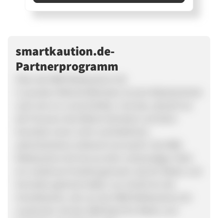
smartkaution.de-
Partnerprogramm
Über die MKB Mietkautions AG
In privaten Mietverhältnissen ist eine Mietsicherheit
nach wie vor unverzichtbar. Und das, obwohl sie
die Finanzen des Mieters blockiert und beim
Vermieter einen nicht unerheblichen
administrativen Aufwand verursacht. Die MKB
Mietkautions AG hat aus dem notwendigen Übel
ein modernes Produkt gemacht, das für Mieter und
Vermieter gleichermaßen von Vorteil ist: die
SmartKaution, die von der MKB Mietkautions AG
zusammen mit der SWK Bank für Mieter und