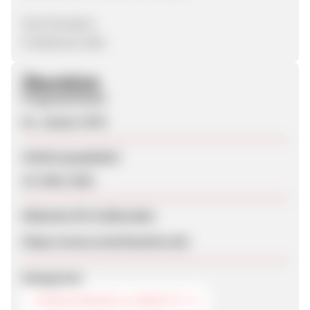
Ihre Provision:
€ 30,00 pro Sale
Überblick
Programmstart
01. Januar 1970
Zuletzt geupdatet
19. März 2021
Webseite für Endkunden
https://www.smartkaution.de/
Kategorien
FINANZIERUNG & KREDITE