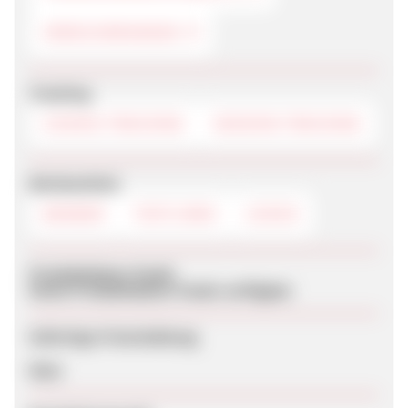
VERSICHERUNGEN
Tracking
COOKIE-TRACKING
SESSION-TRACKING
Werbemittel
BANNER
TEXTLINKS
LOGOS
Produktdaten-Feeds
Keine Produktdaten-Feeds verfügbar
Sofortige Freischaltung
Nein