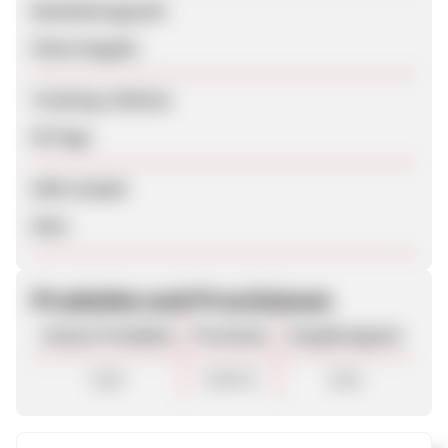
Bearbeitungszeit
Keine Angabe
Tracking-Lifetime
90 Tage
SEM erlaubt
Nein
Produkte und Provisionen
Unsere Produkte
Provision
Vergütungsart
Sale
30,00 €
Sale