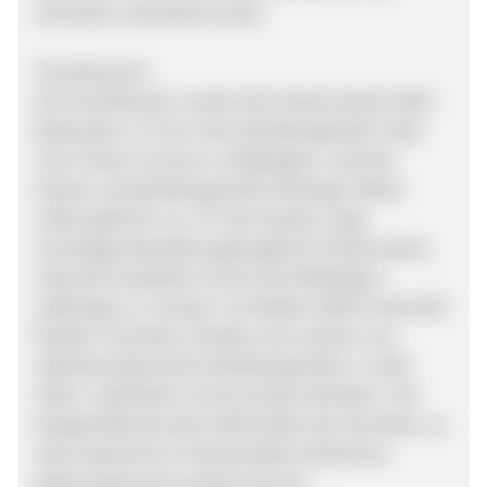
Vermieter entwickelt wurde.
Smartkaution:
Die SmartKaution ersetzt die herkömmliche Miet-
Barkaution in Form einer Bankbürgschaft. Statt
einer hohen Summe zu Mietbeginn, wird die
Kaution als Bankbürgschaft hinterlegt. Mieter
zahlen jährlich nur 5 % der Kaution (zzgl.
einmaliges Bearbeitungsentgelt für Neukunden),
statt die komplette Summe bei Mietbeginn
aufbringen zu müssen. So bleiben Mieter finanziell
flexibel. Vermieter erhalten eine sichere und
selbstschuldnerische Bankbürgschaft, in voller
Höhe, unbefristet und auf erstes Anfordern. Die
Bürgschaftsurkunde erhält direkt der Vermieter, so
dass Ansprüche im Kautionsfall problemlos
geltend gemacht werden können.