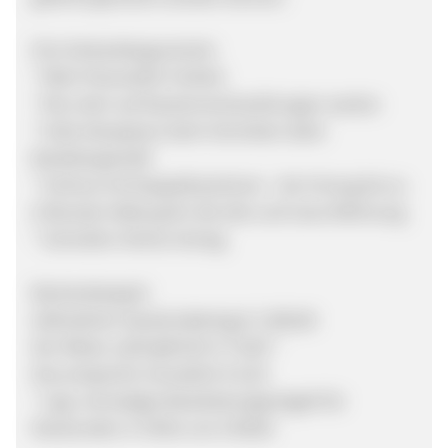
Ihre Verkaufsargumente:
* Mehr finanzielle Freiheit
* Nie mehr auf Kautionsrückzahlungen warten
* Volle Akzeptanz beim Vermieter dank
Bankbürgschaft
* Schluss mit Doppelkautionen - bei Umzug bis zu
6 Monate Haftung für die alte und neue Wohnung
* Schneller Online-Antrag
Rechenbeispiel:
Geforderter Kautionsbetrag € 1.500,00
Der Mieter zahlt jährlich € 75,00 *
Das entspricht monatlich € 6,25
* zzgl. einmaliges Bearbeitungsentgelt für
Neukunden in Höhe von € 89,00