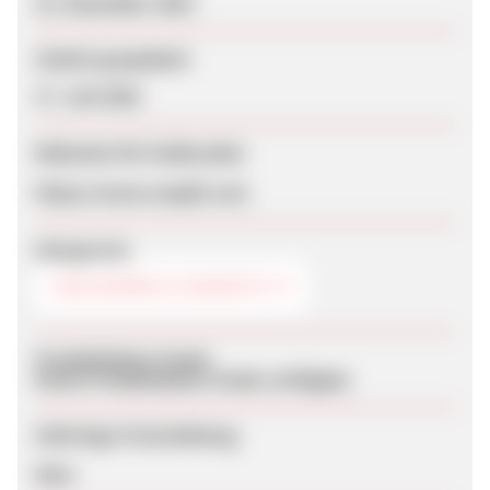
22. Dezember 2025
Zuletzt geupdatet
17. Juli 2026
Webseite für Endkunden
https://www.snaplii.com
Kategorien
GESCHENKE & GADGETS
Produktdaten-Feeds
Keine Produktdaten-Feeds verfügbar
Sofortige Freischaltung
Nein