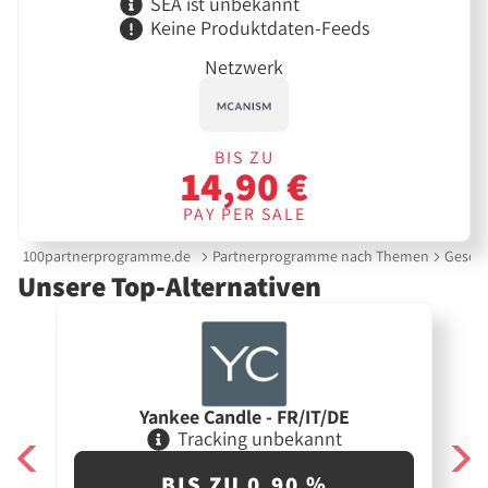
SEA ist unbekannt
Keine Produktdaten-Feeds
Netzwerk
BIS ZU
14,90 €
PAY PER SALE
100partnerprogramme.de
Partnerprogramme nach Themen
Gesche
Unsere Top-Alternativen
Yankee Candle - FR/IT/DE
Tracking unbekannt
BIS ZU 0,90 %