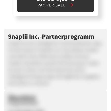
PAY PER SALE
Snaplii Inc.-Partnerprogramm
Snaplii ist eine intelligente E-Geschenkkarten-App,
mit der Nutzer Produkte von Top-Marken kaufen
und sofort einen Mehrwert erhalten können.
Snaplii unterstützt sowohl die Nutzung im Laden
als auch online und zielt darauf ab, durch
intelligente Einsparungen die täglichen Ausgaben
lohnender zu machen.
Überblick
Programmstart