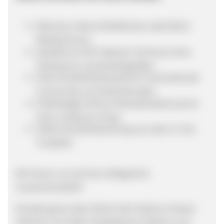
Exklusive, kleine Kollektionen statt 08/15-
Modeschmuck
Qualität als USP: Massiver Schmuck ohne
Hohlräume und Einheitsgrößen
Hohe Kundenbindung durch internationale
Community und Stammkunden
Erstklassiges Online-Einkaufserlebnis durch
einen modernen Shop
Starke Kundenbewertung von über 4.7 bei
Trustpilot
Wir freuen uns auf eine erfolgreiche
Zusammenarbeit!
Kontakt gerne über Adcell oder direkt an Pascal
Gehrlein via E-Mail: shop@sprezzi-fashion.com