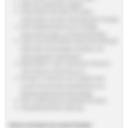
SEM nach Absprache möglich
Starke Marke seit 2016 mit loyaler,
wachsender und sehr internationaler Fanbase
Hohe Wiederkaufrate durch häufige
Neuerscheinungen und Geschenkartikel
Hoher durchschnittlicher Warenkorb (Ø 90,00
EUR) dank hochwertiger Produkte und
überzeugender Präsentation
Werbemittel in allen relevanten Varianten
(Text, Banner, Gutscheine etc.)
Mit über 4,7 Sternen auf Trustpilot wird
unsere hohe Kundenzufriedenheit und
Wiederkaufsbereitschaft bestätigt
Über 25.000 aktive & zufriedene Kunden
Versandkostenfreie Lieferung
Darum vertrauen uns unsere Kunden: