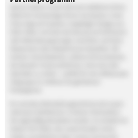
Sprezzi Fashion ist seit 2016 eine etablierte Online-
Marke für hochwertige Herren-Accessoires. Unser
Fokus liegt auf massiven, langlebigen Designs aus
925er Silber und Gold, die bewusst auf Hohlräume
oder Materialaussparungen verzichten und keine
Massenware oder Modeschmuck darstellen. Wir
kreieren minimalistische, zeitlose Schmuckstücke,
die aktuelle Trends aufnehmen, ohne laut oder
überladen zu wirken – perfekt für eine stilbewusste
Zielgruppe im mittleren bis gehobenen
Preissegment.
Ein zentrales Alleinstellungsmerkmal sind unsere
exklusiven Kollektionen in kleinen Stückzahlen,
die regelmäßig aktualisiert werden. So entsteht ein
starker Pull-Faktor, der unsere Kunden immer
wieder zurückkehren lässt. Unsere Community