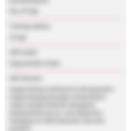
Bearbeitungszeit
Max. 60 Tage
Tracking-Lifetime
30 Tage
SEM erlaubt
Eingeschränkt erlaubt
SEM-Hinweise
Google Ad Word auf Brand ist nicht gestattet /
Google Shopping Anzeigen sind gestattet /
weitere Google Ad Words Kampagnen
(Display/Keywords etc.) nach Absprache /
Kampagnen im META Netzwerk sind nicht
gestattet