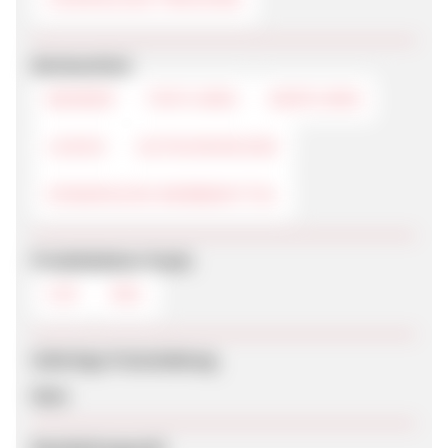
Werbemittel
BANNER
TEXTLINKS
DEEPLINKS
LOGOS
GUTSCHEINCODE
DYNAMISCHE WERBEMITTEL
Produktdaten-Feeds
CSV
XML
Sofortige Freischaltung
Nein