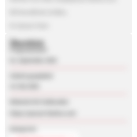
Mit freundlichen Grüßen,
Ihr Sprezzi-Team
Überblick
Programmstart
01. September 2025
Zuletzt geupdatet
14. Mai 2026
Webseite für Endkunden
https://sprezzi-fashion.com
Kategorien