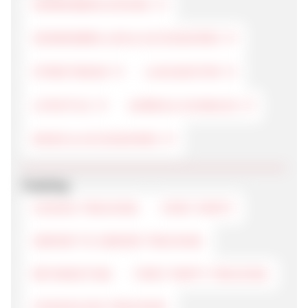
HERRENBEKLEIDUNG
SONNENBRILLEN & ACCESSOIRES
STREETWEAR
LUXUSGÜTER
LIFESTYLE
UHREN & SCHMUCK
MODE & ACCESSOIRES
Tracking
COOKIE-TRACKING
FIRST-PARTY
SERVER TO SERVER TRACKING
RETARGETING
FIRST PARTY TRACKING
COOKIELESS-TRACKING