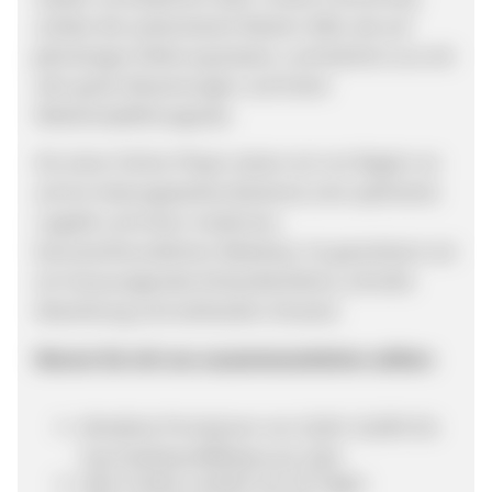
schätzt die authentische Marken-DNA, die auf
jahrelanger Erfahrung basiert, und belohnt uns mit
sehr guten Bewertungen und hoher
Weiterempfehlungsrate.
Als reiner Online-Player setzen wir von Beginn an
auf ein leistungsstarkes Backend, eine optimierte
Logistik und einen modernen,
benutzerfreundlichen Webshop. So garantieren wir
ein herausragendes Einkaufserlebnis, schnelle
Abwicklung und weltweiten Versand.
Warum Sie mit uns zusammenarbeiten sollten:
Attraktive Provisionen von 10,00–15,00% für
Top Publisher/Affiliates pro Sale
Faire Cookie-Laufzeit von 30 Tagen