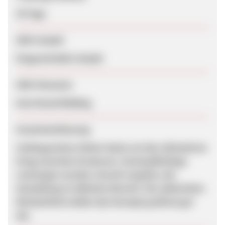
30 Tage
SEM erlaubt
Eingeschränkt erlaubt
SEM-Hinweise
kein Brand Bidding
Zusammenfassung
Umfangreiches Online-Game um den ultimativen
Krieg zwischen Kreaturen. Kostenpflichtige
Leistungen werden reizvoll vergütet, die
Anmeldung im üblichen Bereich. Die zahlreichen
Werbemittel stellen das Konzept grafisch gut
dar.