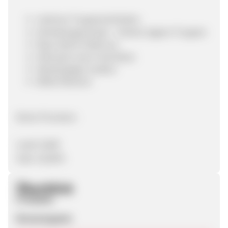
mehrere Truppeneinheiten
Einheitengenerator - Kreiere eigene Truppen
Baue deine Stadt aus
Erforsche neue Techniken
Kämpf gegen andere
Bilde Alianzen
Deine Provision:
Lead: 0,60€
Sale: 20,00%
Überblick
Produkte
Browsergame