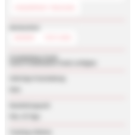
FINGERPRINT-TRACKING
Werbemittel
BANNER
TEXTLINKS
Produktdaten-Feeds
Keine Produktdaten-Feeds verfügbar
Sofortige Freischaltung
Nein
Bearbeitungszeit
Max. 42 Tage
Tracking-Lifetime