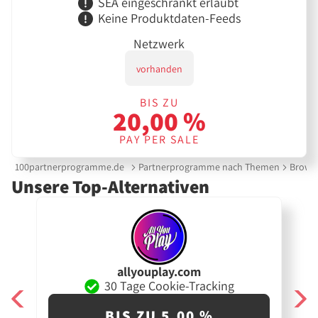
SEA eingeschränkt erlaubt
Keine Produktdaten-Feeds
Netzwerk
vorhanden
BIS ZU
20,00 %
PAY PER SALE
100partnerprogramme.de
Partnerprogramme nach Themen
Brows
Unsere Top-Alternativen
allyouplay.com
30 Tage Cookie-Tracking
BIS ZU 5,00 %