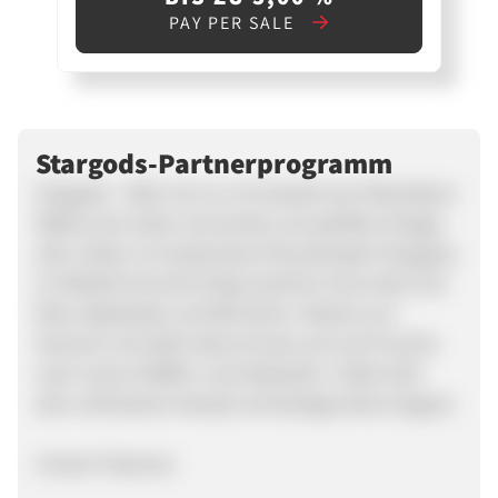
PAY PER SALE
Stargods-Partnerprogramm
Stargods - Mehr als nur ein Kampf ums Überleben!
Wähle eine Seite und werde zum größten Krieger
aller Zeiten im kostenlosen Browserspiel Stargods.
Im Weltall herrscht Krieg zwischen Anunnaki, Erd-
Elite, Reptiloide und Menschen. Werde zum
General und stelle deine Armee auf und Forsche
nach neuen Waffen und Gebäuden. Stelle dich
dem ultimativen Kampf und besiege deine Gegner.
Unsere Features: