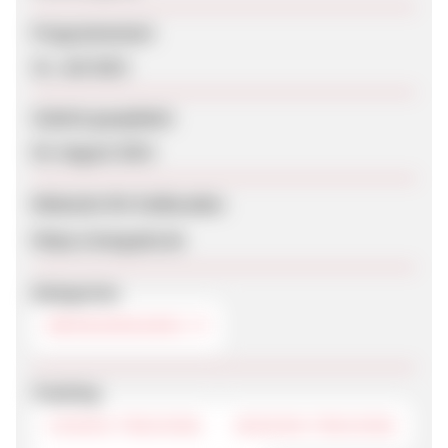
Programmstart
31. Juli 2013
Zuletzt geupdatet
03. August 2013
Webseite für Endkunden
https://stargods.de
Kategorien
BROWSERGAMES
Tracking
COOKIE-TRACKING
SESSION-TRACKING