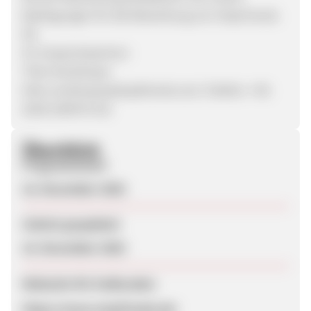
Bedingungen für die Bewerbung von StayFriends
DE.
Ihr Ansprechpartner:
Thilo Nordmeyer
thilo.nordmeyer@stayfriends.com; Telefon: +49.
(0)30.236078-532
Überblick
Programmstart
16. November 2020
Zuletzt geupdatet
16. November 2020
Webseite für Endkunden
https://www.stayfriends.de/