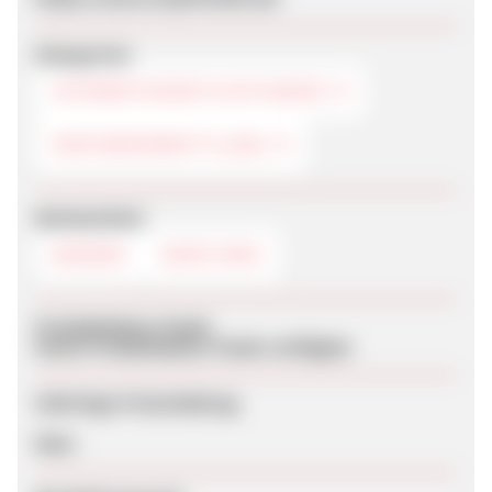
Kategorien
INTERNETDIENSTLEISTUNGEN
PARTNERVERMITTLUNG
Werbemittel
BANNER
DEEPLINKS
Produktdaten-Feeds
Keine Produktdaten-Feeds verfügbar
Sofortige Freischaltung
Nein