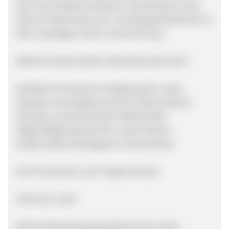
den Social Media Pionieren in Deutschland. Seit
2016 ist StayFriends eine Tochtergesellschaft der in
Köln ansässigen Ströer Content Group.
Welche Vorteile bietet Lebensfreunde Ihnen?
Attraktive Provisionen (Vergütung für Lead)
Einfacher Anmeldeprozess bei StayFriends.de
Aktuelle und performante Werbemittel
Regelmäßige Specials für unsere Partner
Großer Bekanntheitsgrad in Deustchland
Ihre Provisionen zum Programmstart:
3,50 € pro Lead
Mit der Bewerbung akzeptieren Sie unsere