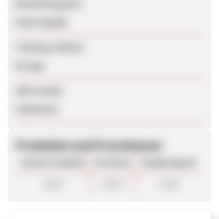
Bearbeitungszeit
Keine Angabe
Tracking-Lifetime
60 Tage
SEM erlaubt
Unbekannt
Produkte und Provisionen
Unsere Produkte
Provision
Vergütungsart
Lead
3,50 €
Lead