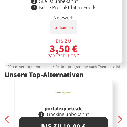
SEA ist unbekannt
Keine Produktdaten-Feeds
Netzwerk
vorhanden
BIS ZU
3,50 €
PAY PER LEAD
100partnerprogramme.de
Partnerprogramme nach Themen
Intern
Unsere Top-Alternativen
portalexporte.de
Tracking unbekannt
BIS ZU 10,00 €