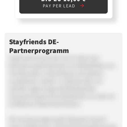
PAY PER LEAD
Stayfriends DE-
Partnerprogramm
StayFriends ist seit mehr als 16 Jahren das
führende soziale Netzwerk zum Wiederfinden von
Schulfreunden in Deutschland und weiteren
europäischen Ländern. Im Berliner Büro am
Salzufer tragen knapp 100 Mitarbeitende
Verantwortung für die Zufriedenheit von mehr als
20 Millionen StayFriends-Nutzern.
Wir sind das einzige soziale Netzwerk, das auf
seinen Plattformen in Deutschland (stayfriends.de),