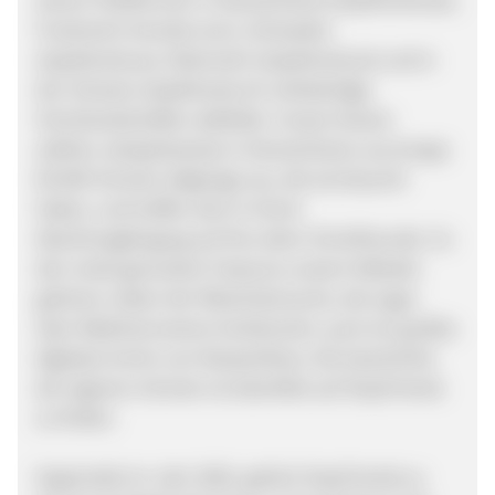
Frankreich (trombi.com), Schweden
(stayfriends.se), Österreich (stayfriends.at) und in
der Schweiz (stayfriends.ch) vollständige
Schullandschaften abbildet. Unsere Nutzer
wählen, beispielsweise in Deutschland, aus knapp
85.000 Schulen diejenige aus, die sie besucht
haben, und treffen dort in ihrem
Abschlussjahrgang auf ihre alten Schulfreunde. Zu
den meist genutzten Features unserer Website
gehören neben der Mitschülersuche, die sogar
über Mädchennamen funktioniert, auch ein großes
digitales Archiv von Klassenfotos. Die Geschichte
der eigenen Schulen ist ebenfalls auf StayFriends
zu finden.
Gegründet im Jahr 2002, gehört StayFriends zu