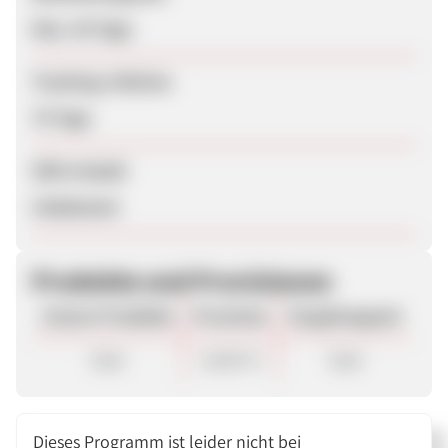
Max. 45 Tage
Tracking-Lifetime
75 Tage
SEM erlaubt
Unbekannt
Produkte und Provisionen
Unsere Produkte
Provision
Vergütungsart
Sale
10,00 %
Sale
Dieses Programm ist leider nicht bei