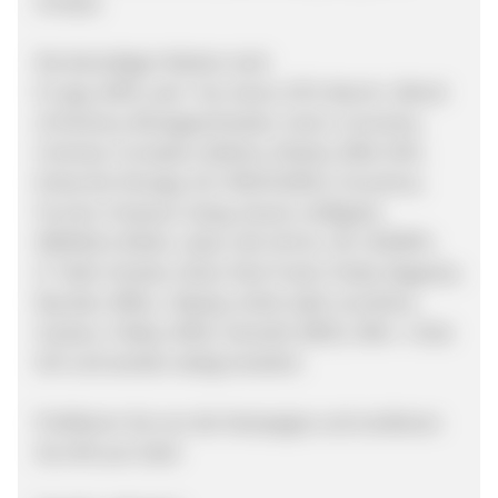
Umsatz.
Die derzeitigen Marken sind:
8-Legs, ADIO, aem`kei, Ascot, ATO, Bench., Blend
of America, Blutsgeschwister, Colcci, Converse,
Criminal, Crumpler, Dekline, Dickies, DND, DVS,
Emily the Strange, éS, FENCHURCH, Fornarina,
Forvert, Freesoul, Gang, Hooch, Hüftgold,
IRIEDAILY, Killah, Lakai, LEE, M.O.D., NC, NÜMPH,
O`Neill, Omaha, Osiris, Paul Frank, Prada, Ragwear,
Ray Ban, REELL, Replay, Solid, Split, Sunshine,
Surplus, Tobby, VANS, Vanzetti, WESC, Who`s that
Girl und werden stetig erweitert.
Profitieren Sie von der Kampagne und verdienen
Sie 10% pro Sale!