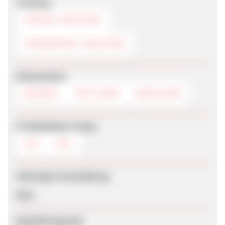
Tracking
COOKIE-TRACKING
FINGERPRINT-TRACKING
Werbemittel
BANNER
TEXTLINKS
DEEPLINKS
Produktdaten-Feeds
CSV
XML
Sofortige Freischaltung
Nein
Bearbeitungszeit