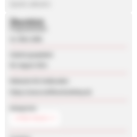
(Quelle: adbutler)
Überblick
Programmstart
31. März 2008
Zuletzt geupdatet
06. August 2012
Webseite für Endkunden
https://www.stoffwechselshop.de
Kategorien
STREETWEAR