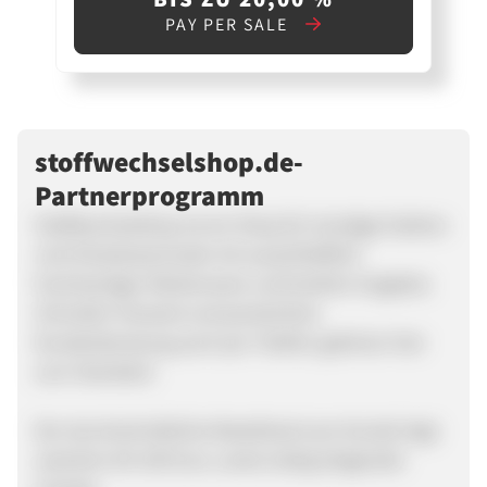
PAY PER SALE
stoffwechselshop.de-
Partnerprogramm
Stoffwechselshop ist ein Shop für trendige Fashion
und Streetwearmode mit ausschließlich
hochwertiger Markenware und breitem Angebot.
Schneller Versand und persönliche
Kundenberatung auch per Telefon gehören hier
zum Standard.
Der durchschnittliche Bestellwert pro Kunde liegt
zwischen 60-100 Euro, sowie stetig steigender