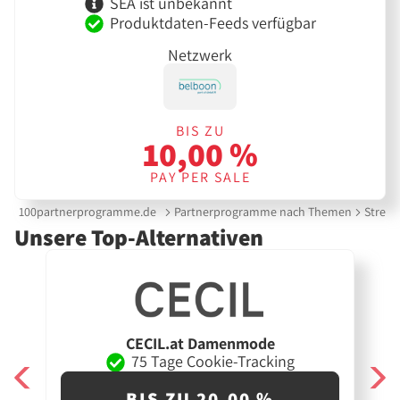
SEA ist unbekannt
Produktdaten-Feeds verfügbar
Netzwerk
BIS ZU
10,00 %
PAY PER SALE
100partnerprogramme.de
Partnerprogramme nach Themen
Street
Unsere Top-Alternativen
CECIL.at Damenmode
75 Tage Cookie-Tracking
BIS ZU 20,00 %