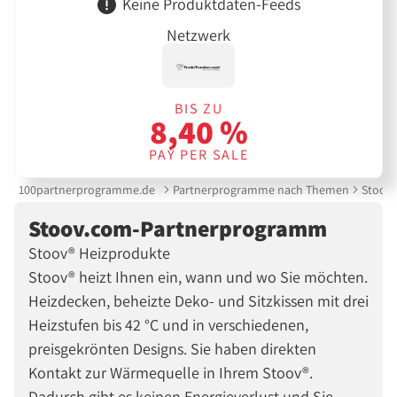
Keine Produktdaten-Feeds
Netzwerk
BIS ZU
8,40 %
PAY PER SALE
100partnerprogramme.de
Partnerprogramme nach Themen
Stoov
Stoov.com-Partnerprogramm
Stoov® Heizprodukte
Stoov® heizt Ihnen ein, wann und wo Sie möchten.
Heizdecken, beheizte Deko- und Sitzkissen mit drei
Heizstufen bis 42 °C und in verschiedenen,
preisgekrönten Designs. Sie haben direkten
Kontakt zur Wärmequelle in Ihrem Stoov®.
Dadurch gibt es keinen Energieverlust und Sie