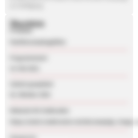
zur Verfügung.
Überblick
Produkte
Familiencampingplätze
Programmstart
23. Mai 2012
Zuletzt geupdatet
02. Oktober 2024
Webseite für Endkunden
https://static.tradetracker.net/de/campaign_image_
Kategorien