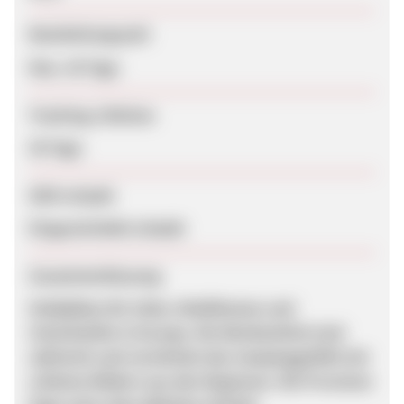
Bearbeitungszeit
Max. 30 Tage
Tracking-Lifetime
30 Tage
SEM erlaubt
Eingeschränkt erlaubt
Zusammenfassung
Stellplätze für Zelte, Mobilhomes und
Unterkünfte in Europa. Die Werbemittel sind
zahlreich und vermitteln das Campinggefühl mit
schönen Bildern aus den Regionen. Die Provision