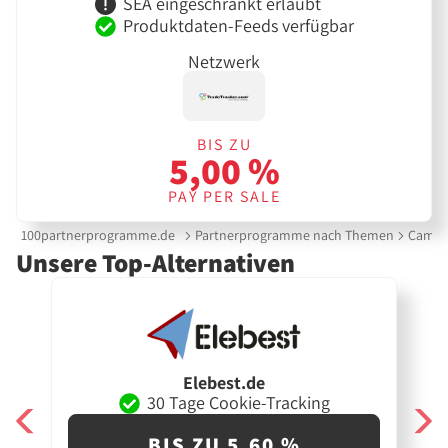
SEA eingeschränkt erlaubt
Produktdaten-Feeds verfügbar
Netzwerk
BIS ZU
5,00 %
PAY PER SALE
100partnerprogramme.de
Partnerprogramme nach Themen
Campi
Unsere Top-Alternativen
Elebest.de
30 Tage Cookie-Tracking
BIS ZU 5,60 %