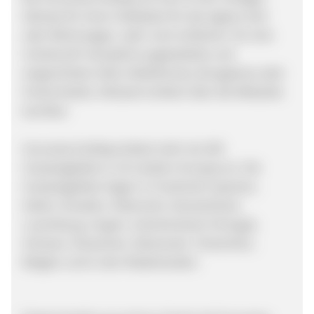
Adresse für einen Stellplatz für das eigene Zelt
oder Wohnwagen, oder noch einfacher: für eine
Unterkunft. Komplett ausgestattete und
eingerichtete Zelte, Mobilhomes, Bungalows oder
Ferienchalets. Allesamt einfach über die Webseite
buchbar.
Suncamp holidays bietet mehr als 290
Campingplätze in 16 Ländern Europas an. Die
Campingplätze liegen in Frankreich Spanien,
Italien, Kroatien, Österreich, Deutschland,
Luxemburg, Ungarn, Griechenland, Portugal,
Schweiz, Slowenien, Dänemark, Tschechien,
Belgien und in den Niederlanden.