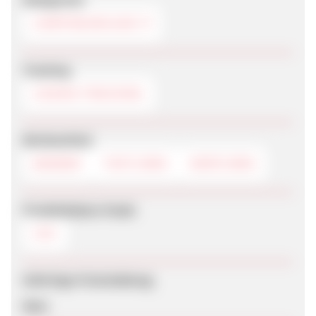
CAMPINGURLAUB
Tracking
COOKIE-TRACKING
Werbemittel
BANNER
TEXTLINKS
DEEPLINKS
Produktdaten-Feeds
CSV
Sofortige Freischaltung
Nein