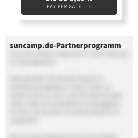
PAY PER SALE
suncamp.de-Partnerprogramm
Suncamp holidays verfügt über 45 Jahre Erfahrung
im Campingbereich.
Gäste genießen die schönste Auswahl an
Familiencampingplätzen. Da der Urlaub nur
wirklich schön ist, wenn auch Ihre Kids viel Spaß
haben, haben wir hauptsächlich Campingplätze
am Meer, am See oder mit Schwimmbad für Sie
ausgewählt!
Bei Suncamp holidays ist man an der richtigen