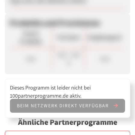
liegt unter dem üblichen Schnitt.
Produkte und Provisionen
Unsere
Provision
Vergütungsart
Produkte
4,00 - 5,00
Sale
Sale
%
Dieses Programm ist leider nicht bei
100partnerprogramme.de aktiv.
BEIM NETZWERK DIREKT VERFÜGBAR
Ähnliche Partnerprogramme