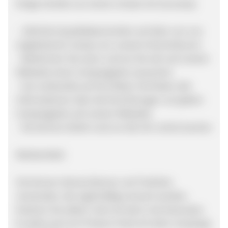
Einige Vorteile von einem Urlaub mit Suncamp:
- Jährliche Qualitätskontrollen auf allen von uns
angebotenen Camps von unseren Kontrolleuren
- Bestimmen Sie wann und wo Sie sich auf unserer
Webseite einen Campingplatz aussuchen
- Gut vorbereitet auf Ihre Reise: Sie finden alle
Informationen über die Einrichtungen von jedem
Campingplatz auf unserer Webseite
- Sie können direkt rund um die Uhr online buchen
Werbemittel:
Sie können diverse Banner und Textlinks
verwenden, die regelmäßig erneuert werden.
Kreieren Sie selber Links mit dem Link-Generator.
Es steht auch ein Product-Feed mit allen Campings