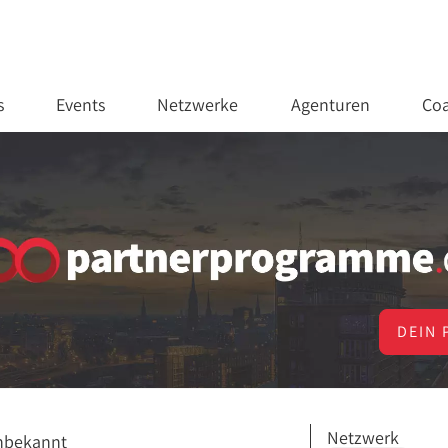
s
Events
Netzwerke
Agenturen
Coa
DEIN 
Netzwerk
nbekannt