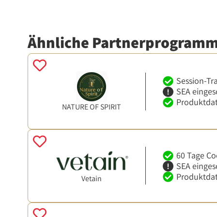
Ähnliche Partnerprogram
Session-Tr
SEA einges
Produktdat
NATURE OF SPIRIT
60 Tage Co
SEA einges
Produktdat
Vetain