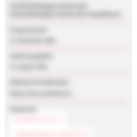
bonitätsabhängiger Ratenkredit
laufzeitabhängiger Ratenkredit Festgeldkonto
Programmstart
12. November 2004
Zuletzt geupdatet
15. August 2025
Webseite für Endkunden
https://www.swkbank.de
Kategorien
GELDINSTITUTE
FINANZIERUNG & KREDITE