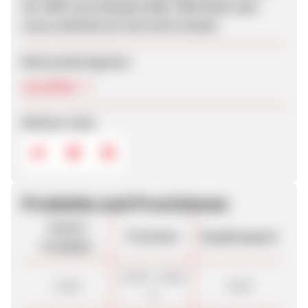
der SWK (zum Beispiel SWK, SWK Bank oder
www.swkbank.de sind nicht erlaubt.
Betreuende Agentur
netzeffekt
Weitere Links
Produkte und Provisionen
Unsere
Provision
Vergütungsart
Produkte
12,00 - 15,00
Lead
Lead
€