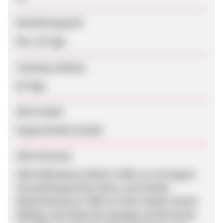
Bearbeitungszeit
Max. 30 Tage
Tracking-Lifetime
60 Tage
SEM erlaubt
Eingeschränkt erlaubt
SEM-Hinweise
SEM Maßnahmen dürfen Traffic nur auf eigene
Vermarktungsseiten leiten, eine direkte
Weiterleitung zur SWK ist nicht erlaubt. Brand-
Bidding, also Adwords-Anzeigen auf die Brand