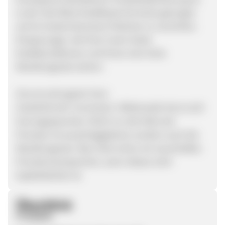
es der Süd-West-Kreditbank bis heute gelungen
auf ein kostenintensives Filialnetz zu verzichten.
Einsparungen, die ihren Usern beste
Kreditkonditionen und Ihnen eine hohe
Wandlungsrate sichern.
Zins ist nicht gleich Zins!
Zauberformel: Conversion. Mittlerweile hat es sich
herumgesprochen: Nicht nur die Höhe der
Provision ist ausschlaggebend, sondern auch die
Wandlungsrate. Was nützt schon ein traumhaftes
Provisionsversprechen, wenn dieses nicht
kapitalisierbar ist.
Überblick
Produkte