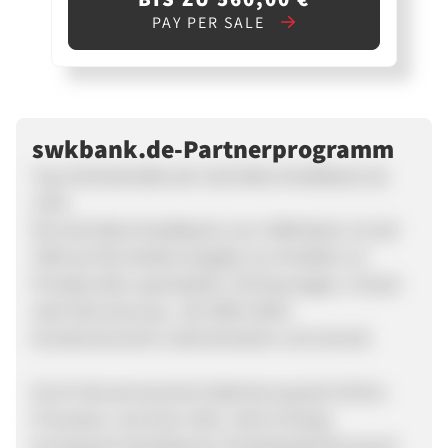
PAY PER SALE
swkbank.de-Partnerprogramm
Top-Onlinekredite der Süd-West-Kreditbank ab
3,9%
Die Süd-West-Kreditbank, kurz SWK Bank, ist seit
1959 auf die direkte Vergabe von Krediten an
Privatkunden spezialisiert. Ob Neuwagen, Urlaub
oder Renovierung - die SWK erfüllt
Kundenwünsche unbürokratisch und schnell.
Durch die permanente Optimierung des Online-
Prozesses, und einer über Jahre hinweg
konsequent betriebenen Produktoptimierung ist