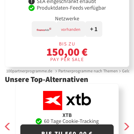
SEA eingeschränkt erlaubt
Produktdaten-Feeds verfügbar
Netzwerke
+ 1
vorhanden
BIS ZU
150,00 €
PAY PER SALE
100partnerprogramme.de
Partnerprogramme nach Themen
Geldin
Unsere Top-Alternativen
XTB
60 Tage Cookie-Tracking
BIS ZU 560,00 €