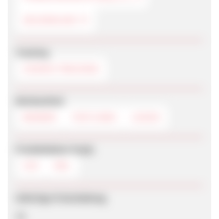
GELDANLAGE
Tracking
COOKIE-TRACKING
Werbemittel
BANNER
TEXTLINKS
LOGOS
Produktdaten-Feeds
CSV
XML
Sofortige Freischaltung
Ja