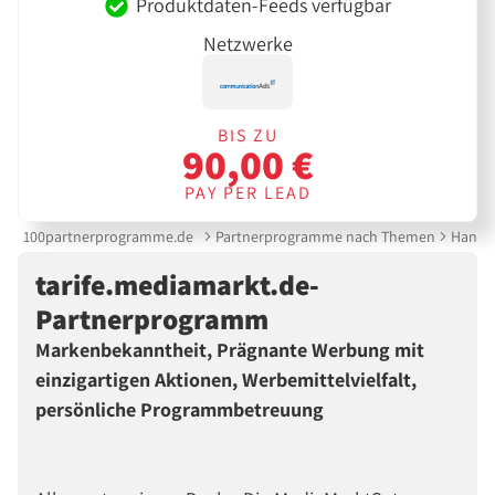
Produktdaten-Feeds verfügbar
Netzwerke
BIS ZU
90,00 €
PAY PER LEAD
100partnerprogramme.de
Partnerprogramme nach Themen
Handy 
tarife.mediamarkt.de-
Partnerprogramm
Markenbekanntheit, Prägnante Werbung mit
einzigartigen Aktionen, Werbemittelvielfalt,
persönliche Programmbetreuung