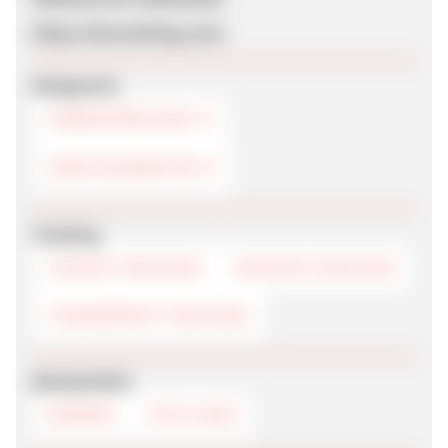
https://de.textking.com/
Kategorien
FREMDSPRACHEN
SERVICEANBIETER
Tracking
COOKIE-TRACKING
SESSION-TRACKING
FINGERPRINT-TRACKING
Werbemittel
BANNER
TEXTLINKS