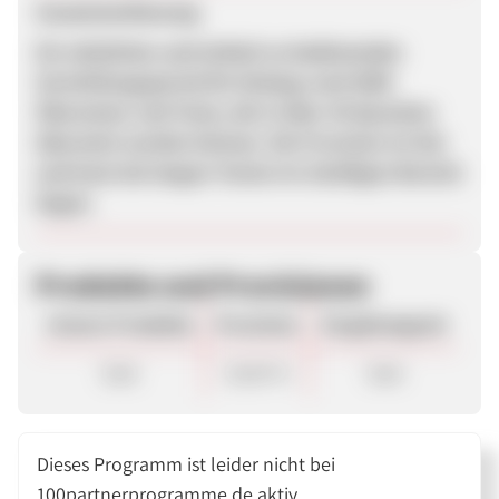
Zusammenfassung
Ein nützliches und einfach zu bedienendes
Vermittlungsportal für bislang rund 3000
Übersetzer und Texte, die in über 30 Sprachen
übersetzt werden können. Die Provision ist fair
und kann bei langen Texten im 3stelligen Bereich
liegen.
Produkte und Provisionen
Unsere Produkte
Provision
Vergütungsart
Sale
10,00 %
Sale
Dieses Programm ist leider nicht bei
100partnerprogramme.de aktiv.