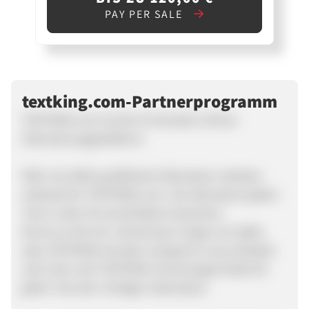
PAY PER SALE
textking.com-Partnerprogramm
TEXTKING.com ist die 24-Stunden-Online-
Übersetzungsplattform.
Mehr als 2500 qualifizierte Übersetzer arbeiten
weltweit für TEXTKING.com. Sie übersetzen jeden
Text in über 50 verschiedene Sprachen.
Rund um die Uhr. Gemeinsam sorgen wir dafür,
dass TEXTKING-Kunden entspannt und zufrieden
sind. Denn die TEXTKING-Technologie findet für
jeden Text den richtigen Übersetzer.