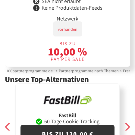
SEA nicht erlaubt
Keine Produktdaten-Feeds
Netzwerk
vorhanden
BIS ZU
10,00 %
PAY PER SALE
100partnerprogramme.de
Partnerprogramme nach Themen
Fremd
Unsere Top-Alternativen
FastBill
60 Tage Cookie-Tracking
BIS ZU 120,00 €