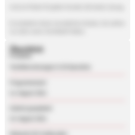
Und wir finden für jeden Kunden die beste Lösung.
Es entstehen keine monatlichen Kosten, Sie zahlen
nur dann wenn Sie Bedarf haben.
Überblick
Produkte
Textübersetzungen in 50 Sprachen
Programmstart
12. August 2012
Zuletzt geupdatet
15. August 2012
Webseite für Endkunden