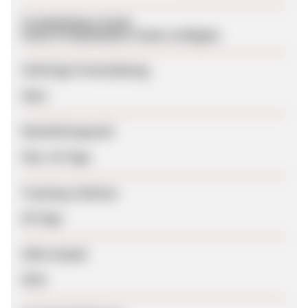
Produktdaten-Feeds
Keine Produktdaten-Feeds verfügbar
Sofortige Freischaltung
Nein
Bearbeitungszeit
Max. 42 Tage
Tracking-Lifetime
60 Tage
SEM erlaubt
Nein