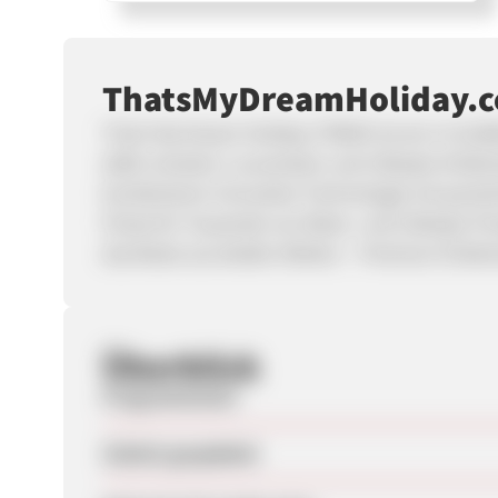
ThatsMyDreamHoliday.
That’s My Dream Holiday (TMDH) ist ein in Groß
dafür einsetzt, Luxusreisen und Lifestyle-Erle
kombinieren innovative Technologie mit persön
Preise für Tausende von Reise- und Lifestyle-P
das Beste aus beiden Welten – Premium-Erlebni
Überblick
Programmstart
Zuletzt geupdatet