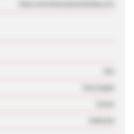
https://www.thatsmydreamholiday.com/
Nein
Keine Angabe
Session
Unbekannt