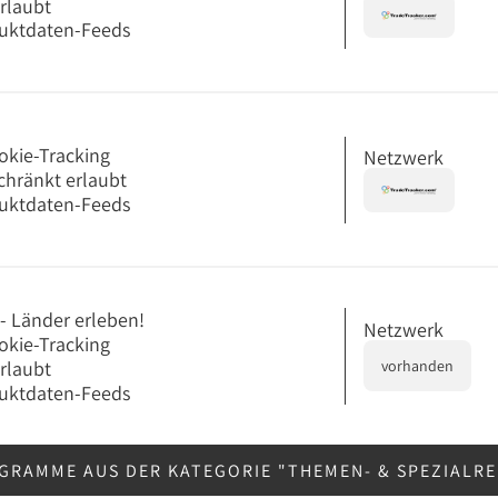
erlaubt
uktdaten-Feeds
okie-Tracking
Netzwerk
chränkt erlaubt
uktdaten-Feeds
- Länder erleben!
Netzwerk
okie-Tracking
erlaubt
vorhanden
uktdaten-Feeds
GRAMME AUS DER KATEGORIE "THEMEN- & SPEZIALR