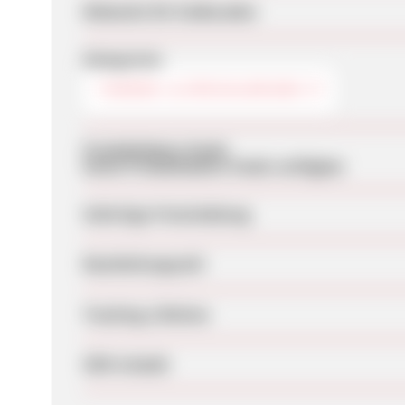
Webseite für Endkunden
Kategorien
THEMEN- & SPEZIALREISEN
Produktdaten-Feeds
Keine Produktdaten-Feeds verfügbar
Sofortige Freischaltung
Bearbeitungszeit
Tracking-Lifetime
SEM erlaubt