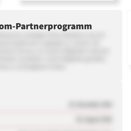
com-Partnerprogramm
britannien ansässiges Online-Reisebüro, das sich
bnisse für jedermann zugänglich zu machen. Wir
lichem Service, um unseren Mitgliedern exklusive
rodukten anzubieten. Unsere Mitglieder genießen
sse zu unschlagbaren Preisen.
19. November 2025
05. August 2026