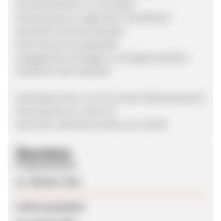
Schnellwachstum zu vermeiden.
Verwendung von regionalem Frischfleisch
Glutenfrei und ohne Getreide
keine Konservierungsmittel
ausgeglichenes Omega3 zu Omega6 Verhältnis
Vorteile für den Publisher:
Verkaufsprovision von 5% auf den Nettowarenkorb
Stornoquote von unter 5%
durchschn. Warenkorb 2019 von € 116,00
Überblick
Programmstart
21. Oktober 2019
Zuletzt geupdatet