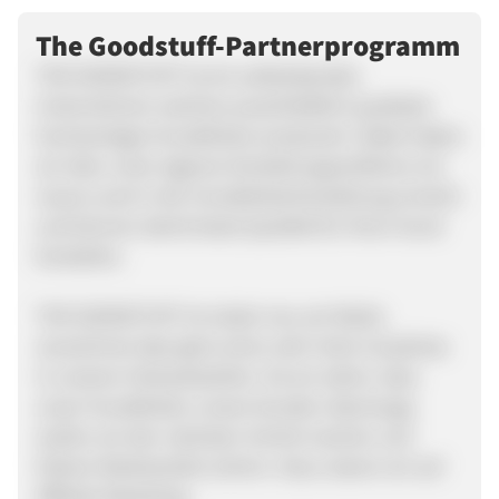
The Goodstuff-Partnerprogramm
THE GOODSTUFF ist ein aufstrebendes
Unternehmen welches ausschließlich qualitativ
hochwertiges Hundefutter produziert. Dabei haben
wir über unser eigenes Herstellungsverfahren ein
neues Level in der Hundefutterherstellung erreicht
und können damit beste Qualität für Ihren Hund
herstellen.
THE GOODSTUFF ist relativ neu am Markt,
verzeichnet aber jetzt schon sehr hohe Zuwächse
in unseren Verkaufszahlen. Da wir sehen, dass
unser Hundefutter unsere Kunden überzeugt,
wollen wir den nächsten Schritt machen und
höhere Marktanteile sichern. Dazu setzen wir auf
Affiliate Marketing.