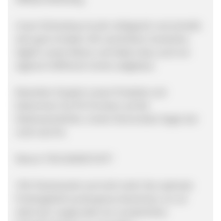
Unser Onlineshop ist sehr erfolgreich und schreibt
sehr gute Umsätze. Wir verschicken inzwischen
täglich unsere Waren und haben dazu auch ein
eigenes Fulfillment Center aufgebaut.
Bewerben Sie jetzt unsere Produkte und
bekommen Sie 5% Provision auf die
Nettowarenkörbe. Unsere Stornoraten liegen bei
nicht mal 5%.
Warum THE GOODSTUFF?
70% Fleischanteil und nicht mehr! Der optimale
Proteingehalt wurde genau berechnet, um vor
allem bei Junghunden ein unnatürliches