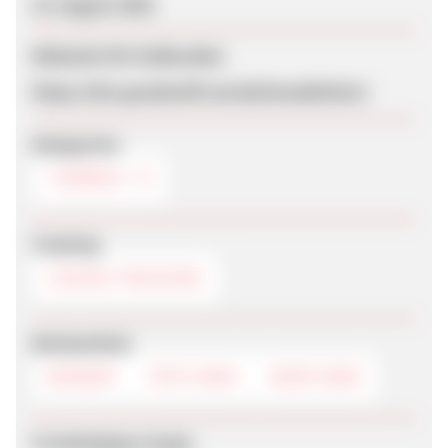
15. August 2025
Webseite für Endkunden
https://the-goodstuff.com/de/hundefutter/
Kategorien
TIERWELT
Tracking
COOKIE-TRACKING
Werbemittel
BANNER
TEXTLINKS
DEEPLINKS
Produktdaten-Feeds