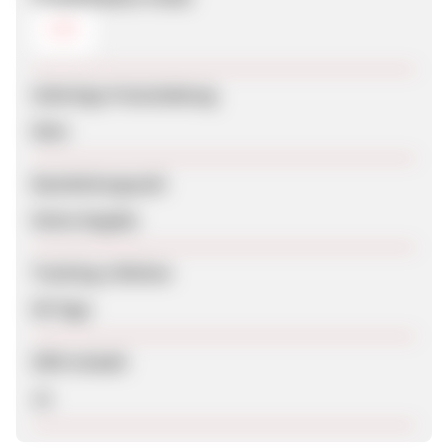
CSV
Sofortige Freischaltung
Nein
Bearbeitungszeit
Keine Angabe
Tracking-Lifetime
90 Tage
SEM erlaubt
Ja