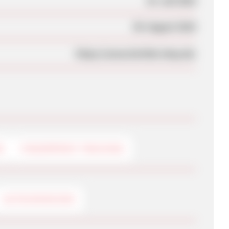
10. Juli 2018
09. August 2018
https://www.tierlieb-shop.de/
G
FINGERPRINT-TRACKING
GUTSCHEINCODE