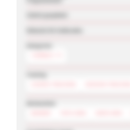
Programmstart
Zuletzt geupdatet
Webseite für Endkunden
Kategorien
TIERWELT
Tracking
COOKIE-TRACKING
SESSION-TRACKIN
Werbemittel
BANNER
TEXTLINKS
DEEPLINKS