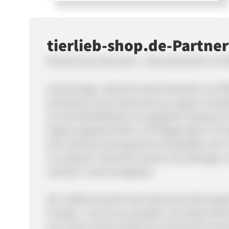
tierlieb-shop.de-Partn
tierlieb Sanct Bernhard – Naturheilmittel und 
Hochwertige, natürliche Naturheilmittel und Pf
Kräuterhaus Sanct Bernhard aus eigener Produk
Für das Wohlbefinden der geliebten Vierbeiner 
Ergänzungsfuttermittel und Pflegemittel im Pro
eine optimale Versorgung mit Vitalstoffen sehr 
Zur besseren Übersicht wurden die bisherigen 
„tierlieb“ zusammengefasst.
Die Traditionsmarke Sanct Bernhard überzeugt 
Produkt- und Service-Qualität. Ziel dieses Part
den Online-Shop tierlieb Sanct Bernhard www.t