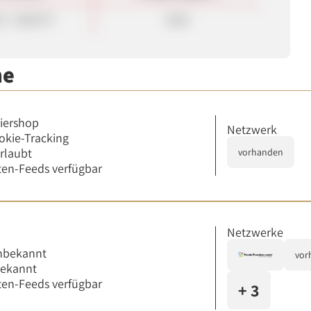
0 - 10,00 %
Sale
me
iershop
Netzwerk
okie-Tracking
erlaubt
vorhanden
en-Feeds verfügbar
Netzwerke
nbekannt
vor
bekannt
en-Feeds verfügbar
+ 3