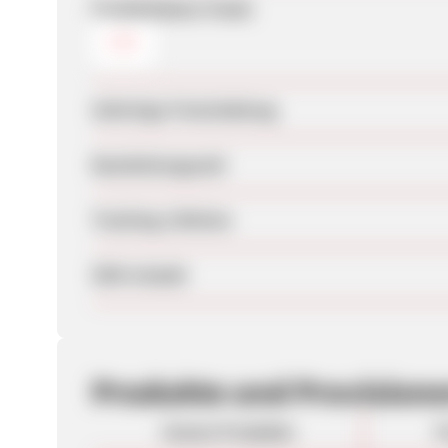
Produktdaten-Feeds
CSV
Sofortige Freischaltung
Bearbeitungszeit
Tracking-Lifetime
SEM erlaubt
Produkte und Provision
Unsere Produkte
P