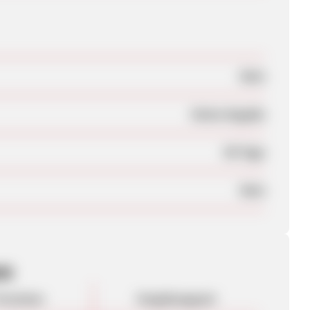
Nein
Keine Angabe
90 Tage
Nein
en
rovision
Vergütungsart