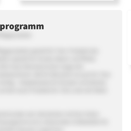
erprogramm
Pflegeprodukte
legeprodukte speziell für Tiere. Produkte des
tion speziell für Hunde, Katzen und Pferde.
führt Sanct Bernhard schon lange Zeit
duktsortiment. Wie für Menschen ist auch für Tiere
wichtig – beispielsweise für Knorpel und Gelenke.
und die neuen Produkte für Tiere unter der Marke
die Kunden seit Jahrzehnten mit ihrer hohen
nerprogramms ist es, Neukunden/ Erstbesteller für
ierlieb-shop.de zu gewinnen.