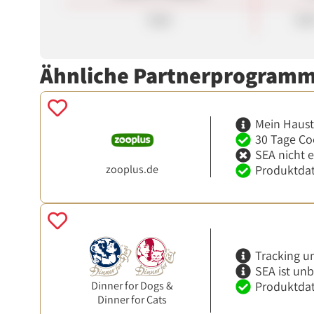
Sale
8,5
Ähnliche Partnerprogram
Mein Haust
30 Tage Co
SEA nicht 
zooplus.de
Produktdat
Tracking u
SEA ist un
Produktdat
Dinner for Dogs &
Dinner for Cats