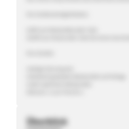
Ihre Verdienstmöglichkeiten:
4,00% pro Bestandskunden-Sale
10,00% pro Neukunden-Sale bei einem durchsc
Ihre Vorteile:
niedrige Stornoquote
individuell gestaltete Werbemittel auf Anfrage
mobil-optimierte Werbemittel
Aktionen: 2 zum Preis für 1
Überblick