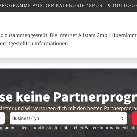
PROGRAMME AUS DER KATEGORIE "SPORT & OUTDOO
nd zusammengestellt. Die Internet Allstars GmbH übernimmt
bereitgestellten Informationen.
se keine Partner­pro
letter und wir versorgen dich mit den besten Partnerprogr
gramme jederzeit und kostenfrei abbestellen. Weitere Informationen finde