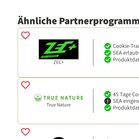
Ähnliche Partnerprogram
Cookie-Tra
SEA erlaub
Produktdat
ZEC+
45 Tage Co
SEA einges
True Nature
Produktdat