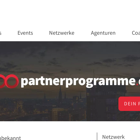
s
Events
Netzwerke
Agenturen
Coa
DEIN 
Netzwerk
nbekannt