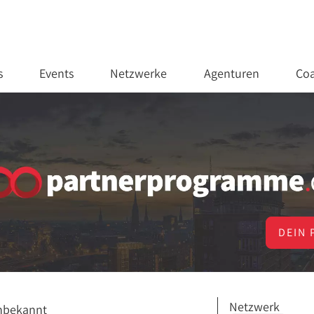
s
Events
Netzwerke
Agenturen
Coa
DEIN 
Netzwerk
nbekannt