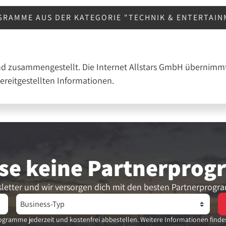
GRAMME AUS DER KATEGORIE "TECHNIK & ENTERTAI
nd zusammengestellt. Die Internet Allstars GmbH übernimmt
bereitgestellten Informationen.
se keine Partner­pro
letter und wir versorgen dich mit den besten Partnerprogr
gramme jederzeit und kostenfrei abbestellen. Weitere Informationen finde