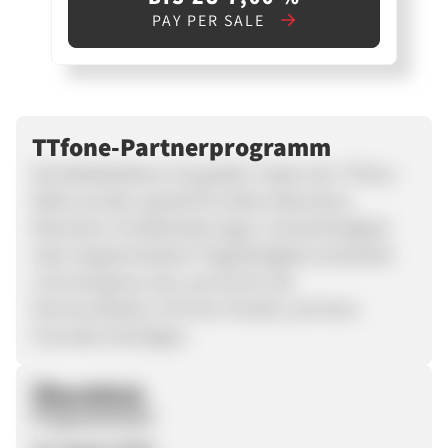
PAY PER SALE
TTfone-Partnerprogramm
Die Mobiltelefone mit großen Tasten der TTfone-
Reihe wurden speziell für ältere Menschen,
Menschen mit Behinderungen, Schwerhörigkeit
oder eingeschränkter Fingerfertigkeit entwickelt
und sind genau das, was Sie für die
Kommunikation mit Ihrer Familie und Ihren
Freunden benötigen.
Überblick
Programmstart