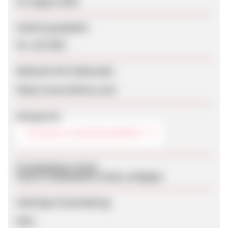
24. August 2025
Zuletzt geupdatet
30. Juli 2026
Webseite für Endkunden
https://www.ttfone.com/
Kategorien
TECHNIK & ENTERTAINMENT
Produktdaten-Feeds
Keine Produktdaten-Feeds verfügbar
Sofortige Freischaltung
Nein