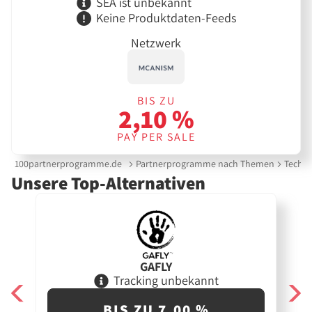
SEA ist unbekannt
Keine Produktdaten-Feeds
Netzwerk
BIS ZU
2,10 %
PAY PER SALE
100partnerprogramme.de
Partnerprogramme nach Themen
Techni
Unsere Top-Alternativen
GAFLY
Tracking unbekannt
BIS ZU 7,00 %