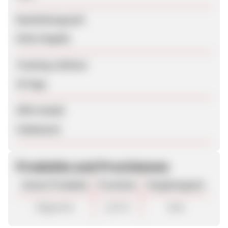
Bearbeitungszeit
Keine Angabe
Tracking-Lifetime
30 Tage
SEM erlaubt
Unbekannt
Produkte und Provisionen
Unsere Produkte
Provision
Vergütungsart
Allgemein
2,10 %
Sale