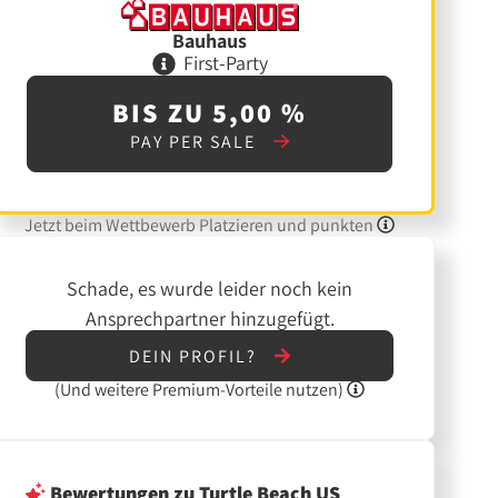
Bauhaus
First-Party
BIS ZU 5,00 %
PAY PER SALE
Jetzt beim Wettbewerb Platzieren und punkten
Schade, es wurde leider noch kein
Ansprechpartner hinzugefügt.
DEIN PROFIL?
(Und
weitere
Premium-Vorteile nutzen)
Bewertungen
zu Turtle Beach US