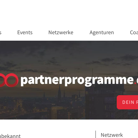
s
Events
Netzwerke
Agenturen
Coa
DEIN 
Netzwerk
nbekannt