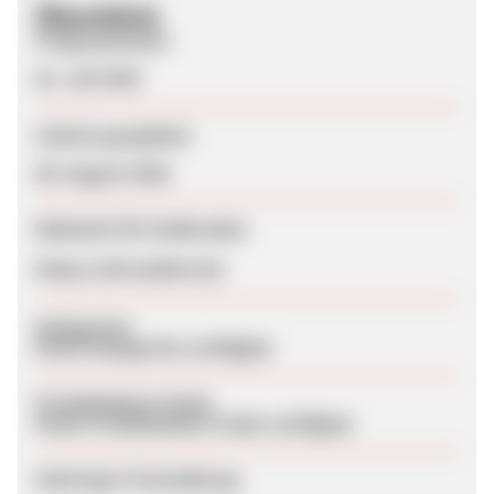
Überblick
Programmstart
01. Juli 2025
Zuletzt geupdatet
09. August 2026
Webseite für Endkunden
https://uhrunduhr.de/
Kategorien
Keine Kategorien verfügbar
Produktdaten-Feeds
Keine Produktdaten-Feeds verfügbar
Sofortige Freischaltung