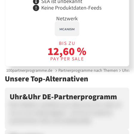
SEA ist unbekannt
Keine Produktdaten-Feeds
Netzwerk
BIS ZU
12,60 %
PAY PER SALE
100partnerprogramme.de
Partnerprogramme nach Themen
Uhr&U
Unsere Top-Alternativen
Uhr&Uhr DE-Partnerprogramm
Bei Uhr&Uhr verstehen wir, dass eine Uhr mehr ist
als nur ein Zeitmessgerät - sie ist ein Ausdruck
persönlichen Stils und Individualität.