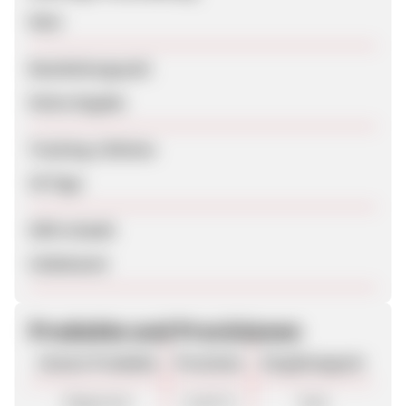
Nein
Bearbeitungszeit
Keine Angabe
Tracking-Lifetime
30 Tage
SEM erlaubt
Unbekannt
Produkte und Provisionen
Unsere Produkte
Provision
Vergütungsart
Allgemein
12,60 %
Sale