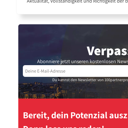
Aktualität, Vollständigkeit und Richtigkeit der 
Verpas
Abonniere jetzt unseren kostenlosen News
Du kannst den Newsletter von 100partnerpro
Bereit, dein Potenzial au