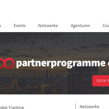
s
Events
Netzwerke
Agenturen
Coa
DEIN 
Netzwerke
okie-Tracking