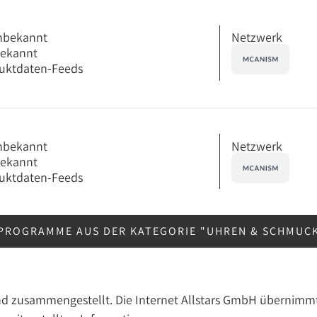
Netzwerk
nbekannt
bekannt
uktdaten-Feeds
Netzwerk
nbekannt
bekannt
uktdaten-Feeds
PROGRAMME AUS DER KATEGORIE "UHREN & SCHMUC
nd zusammengestellt. Die Internet Allstars GmbH übernimmt