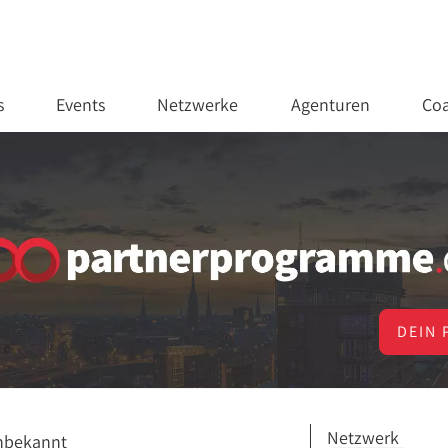
s
Events
Netzwerke
Agenturen
Coa
DEIN 
Netzwerk
nbekannt