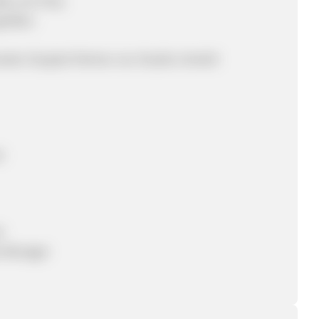
ßen ein Preis
größen.
rden Sie jetzt Partner von Studio Untold!
t
t
e Manager