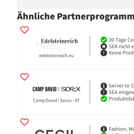
Ähnliche Partnerprogram
30 Tage Co
SEA nicht 
Keine Prod
edelsteinreich.eu
Server to S
SEA einges
Produktdat
Camp David | Soccx - AT
Fashion, M