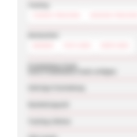
Tracking
COOKIE-TRACKING
SESSION-TRACKIN
Werbemittel
BANNER
TEXTLINKS
DEEPLINKS
Produktdaten-Feeds
Keine Produktdaten-Feeds verfügbar
Sofortige Freischaltung
Bearbeitungszeit
Tracking-Lifetime