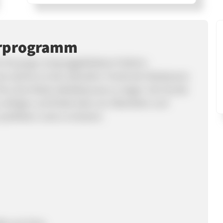
erprogramm
n für junge und junggebliebene Fashion-
inie welche an den aktuellen Trends der Modeszene
 Plus Size Mode selbstbewusst zu tragen. Der Kunde
verfügen und findet alles von Oberteilen und
perfekten Look zu kreieren.