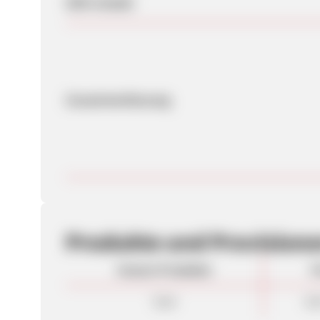
SEM erlaubt
Zusammenfassung
Produkte und Provision
Unsere Produkte
P
Sale
4,0