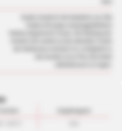
Nein
Studio Untold ist die Modelinie von Ulla
Popken für junge und junggebliebene
Fashion-begeisterte Frauen. Die Kleidung der
Untold-Linie welche an den aktuellen Trends
der Modeszene orientiert ist, ermöglicht es
den Kunden Curvy Plus Size Mode
selbstbewusst zu tragen.
en
rovision
Vergütungsart
0 - 8,00 %
Sale