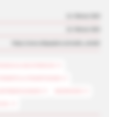
21. Februar 2019
22. Februar 2019
https://www.ullapopken.at/studio_untold/
ESSOUS & NACHTWÄSCHE
TRÜMPFE & STRUMPFHOSEN
KOPFBEDECKUNGEN
BADEMODEN
/XXL