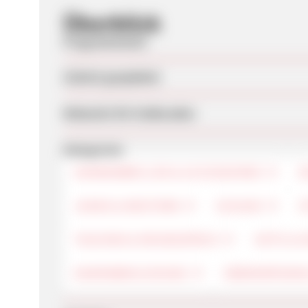
Überblick
Programmstart
Zuletzt geupdatet
Webseite für Endkunden
Kategorien
SONNENBRILLEN & ACCESSOIRES
D
JEANS & WESTERN
SCHUHE
S
TASCHEN & REISEGEPÄCK
HÜTE & 
DAMENBEKLEIDUNG
ÜBERGRÖSSEN