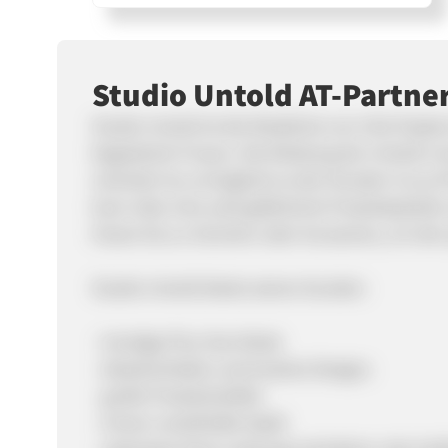
Studio Untold AT-Partn
Studio Untold ist die Modelinie von Ulla Popke
begeisterte Frauen. Die Kleidung der Untold-L
orientiert ist, ermöglicht es den Kunden Curvy
kann über eine weit gefächerte Produktpalette 
Hosen bis zu Schuhen oder Accesoires, um den 
Studio Untold bietet seinen Kunden:
- trendige Plus Size Mode
- detailverliebte und kreative Designs
- große Produktvielfalt
- immer vorteilhafte Optik