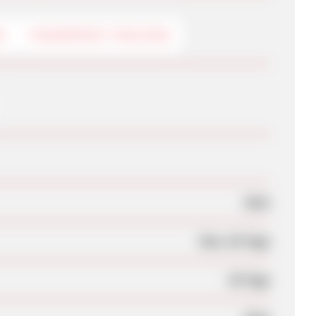
G
FINGERPRINT-TRACKING
Nein
Max. 84 Tage
30 Tage