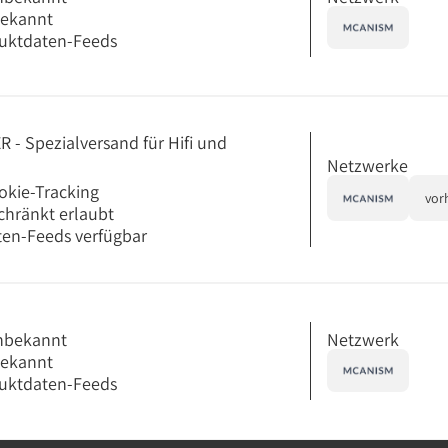
bekannt
uktdaten-Feeds
 - Spezialversand für Hifi und
Netzwerke
okie-Tracking
vor
chränkt erlaubt
en-Feeds verfügbar
Netzwerk
nbekannt
bekannt
uktdaten-Feeds