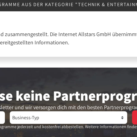
GRAMME AUS DER KATEGORIE "TECHNIK & ENTERTAI
nd zusammengestellt. Die Internet Allstars GmbH übernimmt
bereitgestellten Informationen.
se keine Partner­pro
letter und wir versorgen dich mit den besten Partnerprogr
gramme jederzeit und kostenfrei abbestellen. Weitere Informationen finde