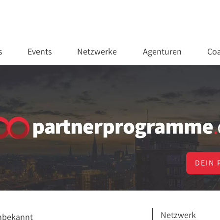
s
Events
Netzwerke
Agenturen
Coa
DEIN 
Netzwerk
nbekannt