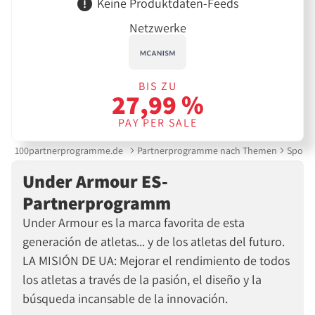
Keine Produktdaten-Feeds
Netzwerke
BIS ZU
27,99 %
PAY PER SALE
100partnerprogramme.de
Partnerprogramme nach Themen
Sport 
Under Armour ES-
Partnerprogramm
Under Armour es la marca favorita de esta
generación de atletas... y de los atletas del futuro.
LA MISIÓN DE UA: Mejorar el rendimiento de todos
los atletas a través de la pasión, el diseño y la
búsqueda incansable de la innovación.