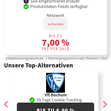
SEA eingeschränkt erlaubt
Produktdaten-Feeds verfügbar
Netzwerk
vorhanden
BIS ZU
7,00 %
PAY PER SALE
100partnerprogramme.de
Partnerprogramme nach Themen
Clubs 
Unsere Top-Alternativen
Vfl Bochum
30 Tage Cookie-Tracking
BIS ZU 8,00 %