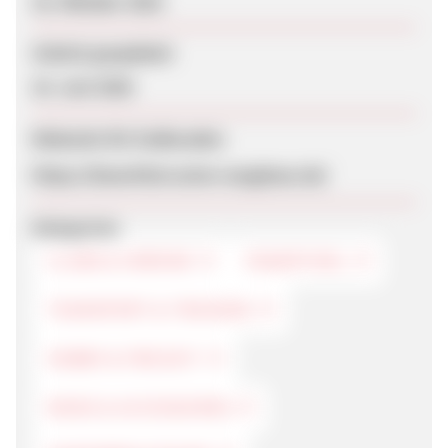
18. Oktober 2016
Zuletzt geupdatet
10. Juni 2026
Webseite für Endkunden
https://fanartikel.union-zeughaus.de/
Kategorien
CLUBS & VEREINE
FANARTIKEL
TEAMSPORT & TRAINING
HOBBY & FREIZEIT
MODE & ACCESSOIRES