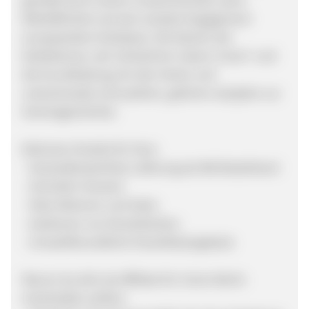
Weltoffenheit und sein soziales Engagement
europaweiten Kultstatus. Die Namen der
Kollektionen, der Schlachtruf „Eisern Union“ und
die Grundhaltung, für den Verein und
untereinander einzustehen, gehören seit jeher zur
Vereinsgeschichte.
Exklusive Vorteile für Fans:
- Versandkostenfreie Lieferung ab 40€ Bestellwert
- Schneller Versand
- Viele Aktionen und Sales
- Auktionen von Einzelstücken
- Umweltfreundliche Fanartikelangebote
Warum du dich als Affiliate für Union Berlin
entscheiden sollten: