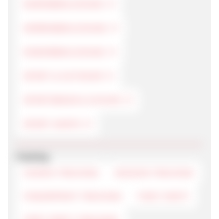
DAMENBEKLEIDUNG
HERRENBEKLEIDUNG
KINDERBEKLEIDUNG
SPORT & OUTDOOR
SPORTSWEAR & SCHUHE
SPORT-SHOPS
Tracking
COOKIE-TRACKING
SESSION-TRACKING
FINGERPRINT-TRACKING
FIRST-PARTY