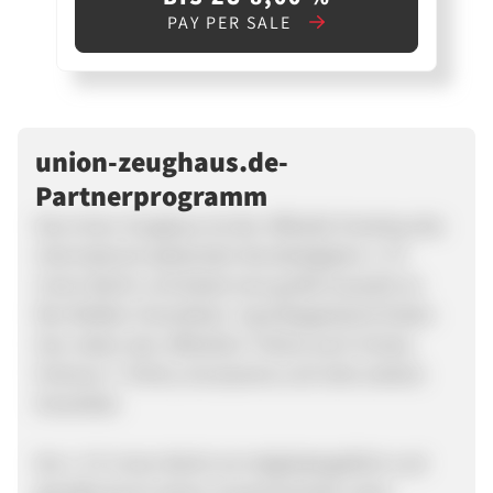
PAY PER SALE
union-zeughaus.de-
Partnerprogramm
Das Union Zeughaus ist der offizielle Fanshop des
international spielenden Bundesligisten 1. FC
Union Berlin und bietet eine große Auswahl an
Rot-Weißen Fanartikeln. Sportbegeisterte finden
hier neben den offiziellen Trikots auch Schals,
Pullover, T-Shirts, Accessoires und viele weitere
Fanartikel.
Der 1. FC Union Berlin ist mitgliedergeführt und
genießt durch seinen Zusammenhalt, seine