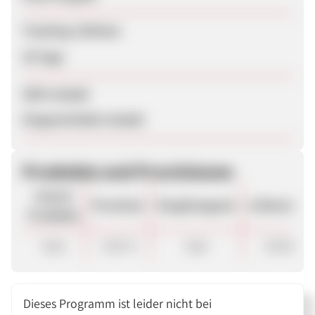
Tracking-Lifetime
30 Tage
SEM erlaubt
Eingeschränkt erlaubt
Produkte und Provisionen
Unsere
Provision
Vergütungsart
ø Warenkor
Produkte
Sale
7,00 %
Sale
50.00 €
Dieses Programm ist leider nicht bei