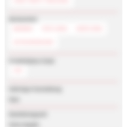
FIRST PARTY TRACKING
Werbemittel
BANNER
TEXTLINKS
DEEPLINKS
GUTSCHEINCODE
Produktdaten-Feeds
CSV
Sofortige Freischaltung
Nein
Bearbeitungszeit
Keine Angabe