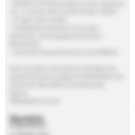
- Attraktives Provisionsmodell mit einer Vergütung
von 7 % auf den Kauf von Merchandise-Artikeln
- 30 Tage Cookie-Laufzeit
- Umfangreiche Auswahl an Conversion-
optimierten und kampagnenorientierten
Werbemitteln
- Persönlicher Ansprechpartner für alle Affiliates
Wenn du weitere Informationen benötigst oder
spezielle Wünsche bezüglich der Werbemittel hast,
wende dich bitte direkt an die betreuende
Agentur:
affiliate@web-netz.de
Überblick
Programmstart