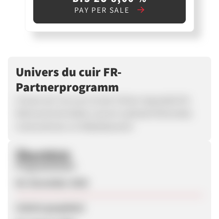
PAY PER SALE
Univers du cuir FR-
Partnerprogramm
Univers du Cuir.com ist der Online-Spezialist für
Wohnzimmermöbel und ein weltweit führendes
Unternehmen im Möbelbereich!
Überblick
Programmstart
06. November 2025
Zuletzt geupdatet