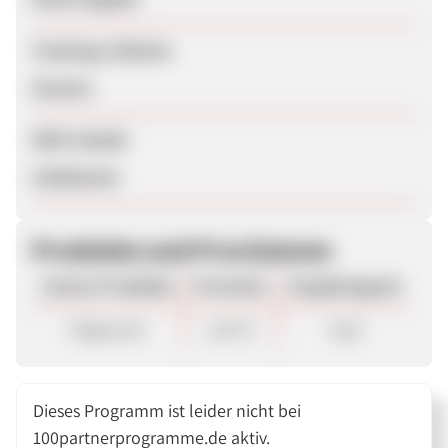
Tracking-Lifetime
Session
SEM erlaubt
Unbekannt
Produkte und Provisionen
Unsere Produkte
Provision
Vergütungsart
Allgemein
1,40 %
Sale
Dieses Programm ist leider nicht bei
100partnerprogramme.de aktiv.