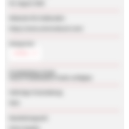
05. August 2026
Webseite für Endkunden
https://www.universducuir.com/
Kategorien
MÖBEL
Produktdaten-Feeds
Keine Produktdaten-Feeds verfügbar
Sofortige Freischaltung
Nein
Bearbeitungszeit
Keine Angabe