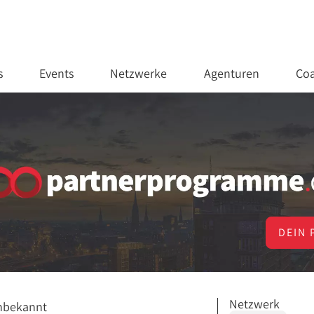
s
Events
Netzwerke
Agenturen
Coa
DEIN 
Netzwerk
nbekannt