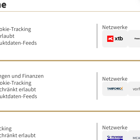
me
Netzwerke
okie-Tracking
erlaubt
uktdaten-Feeds
ngen und Finanzen
Netzwerke
okie-Tracking
chränkt erlaubt
vor
duktdaten-Feeds
Netzwerke
cking
chränkt erlaubt