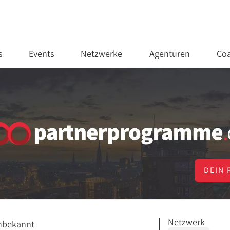
s
Events
Netzwerke
Agenturen
Coa
DEIN 
Netzwerk
nbekannt