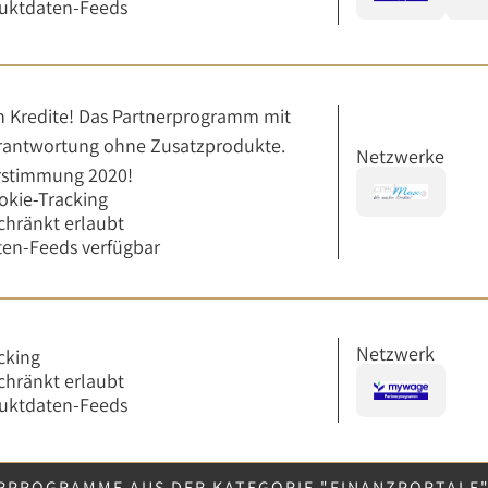
uktdaten-Feeds
 Kredite! Das Partnerprogramm mit
erantwortung ohne Zusatzprodukte.
Netzwerke
rstimmung 2020!
okie-Tracking
chränkt erlaubt
en-Feeds verfügbar
Netzwerk
cking
chränkt erlaubt
uktdaten-Feeds
RPROGRAMME AUS DER KATEGORIE "FINANZPORTALE