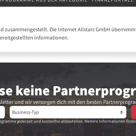
nd zusammengestellt. Die Internet Allstars GmbH übernimmt
bereitgestellten Informationen.
se keine Partner­pro
letter und wir versorgen dich mit den besten Partnerprogr
gramme jederzeit und kostenfrei abbestellen. Weitere Informationen finde