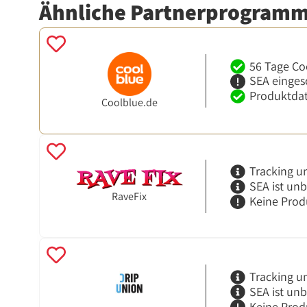
Ähnliche Partnerprogram
56 Tage Co
SEA einges
Produktdat
Coolblue.de
Tracking u
SEA ist un
RaveFix
Keine Prod
Tracking u
SEA ist un
Keine Prod