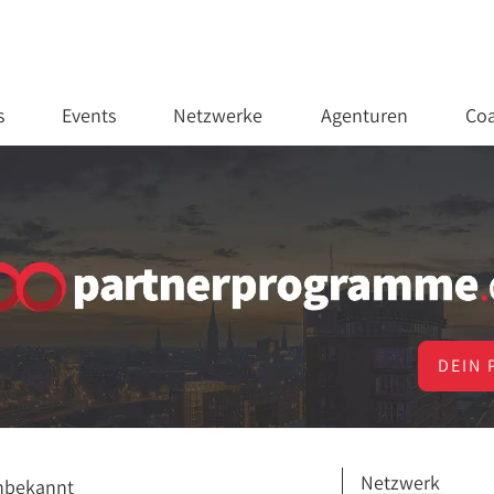
s
Events
Netzwerke
Agenturen
Coa
DEIN 
Netzwerk
nbekannt