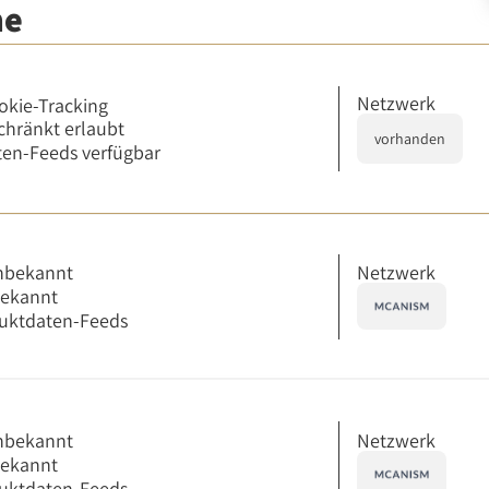
me
Netzwerk
okie-Tracking
chränkt erlaubt
vorhanden
en-Feeds verfügbar
Netzwerk
nbekannt
bekannt
uktdaten-Feeds
Netzwerk
nbekannt
bekannt
uktdaten-Feeds