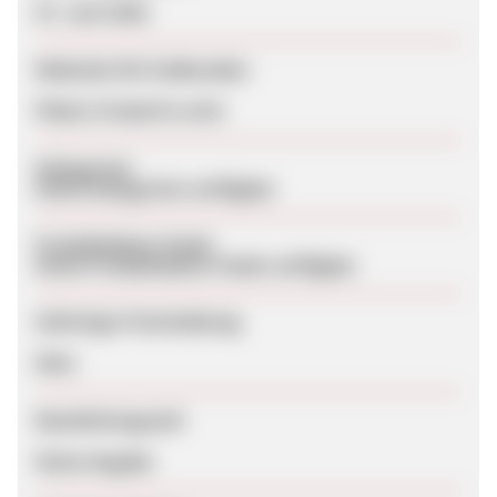
07. Juni 2026
Webseite für Endkunden
https://v1sports.com/
Kategorien
Keine Kategorien verfügbar
Produktdaten-Feeds
Keine Produktdaten-Feeds verfügbar
Sofortige Freischaltung
Nein
Bearbeitungszeit
Keine Angabe