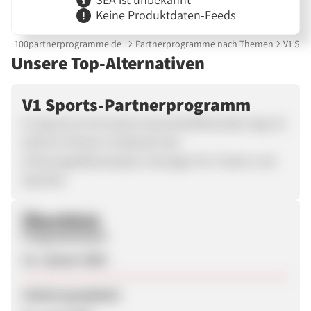
Keine Produktdaten-Feeds
100partnerprogramme.de
Partnerprogramme nach Themen
V1 Spo
Unsere Top-Alternativen
V1 Sports-Partnerprogramm
V1 Sports ist mit seiner branchenführenden App V1
Golf ein Pionier im Bereich der
Schwungvideoanalyse-Lösungen für Trainer und
Sportler.
Überblick
Programmstart
15. Januar 2026
Zuletzt geupdatet