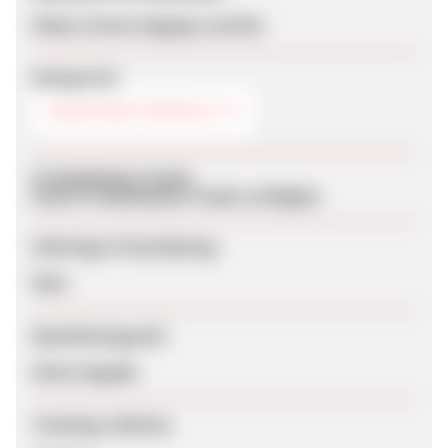
https://www.viagogo.com/br/
Kategorien
SHOPPING-PORTALE
Produktdaten-Feeds
Keine Produktdaten-Feeds verfügbar
Sofortige Freischaltung
Nein
Bearbeitungszeit
Keine Angabe
Tracking-Lifetime