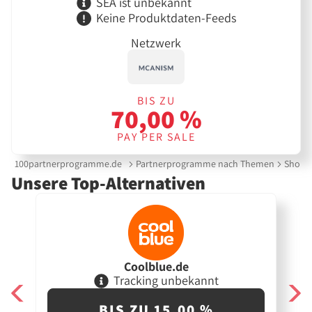
SEA ist unbekannt
Keine Produktdaten-Feeds
Netzwerk
BIS ZU
70,00 %
PAY PER SALE
100partnerprogramme.de
Partnerprogramme nach Themen
Shoppi
Unsere Top-Alternativen
Coolblue.de
Tracking unbekannt
BIS ZU 15,00 %