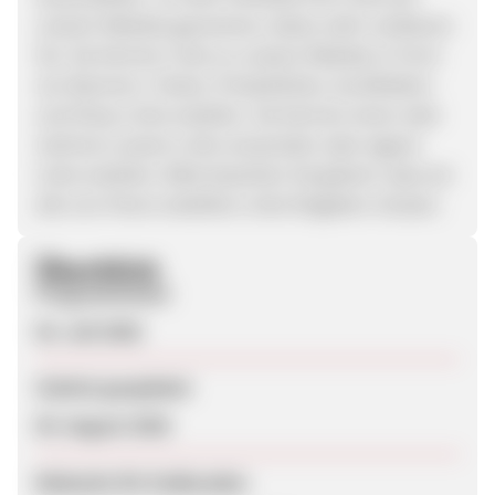
unserer Website generieren, desto mehr verdienen
Sie. Sie können Links zu unserer Website in Form
von Bannern, Texten, Produktlinks, Suchfeldern
und Shop-Links erstellen. Sie können einen oder
mehrere unserer Links verwenden oder eigene
Links erstellen. Bitte beachten Sie jedoch, dass wir
alle von Ihnen erstellten Links freigeben müssen.
Überblick
Programmstart
03. Juli 2026
Zuletzt geupdatet
05. August 2026
Webseite für Endkunden