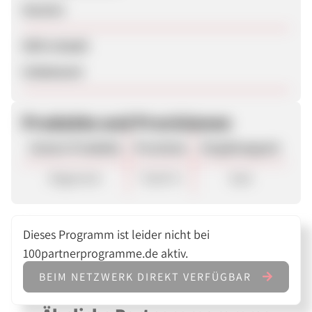
Session
SEM erlaubt
Unbekannt
Produkte und Provisionen
Unsere Produkte
Provision
Vergütungsart
Allgemein
70,00 %
Sale
Dieses Programm ist leider nicht bei
100partnerprogramme.de aktiv.
BEIM NETZWERK DIREKT VERFÜGBAR