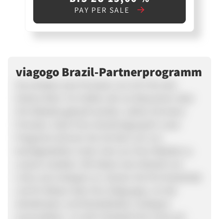
PAY PER SALE
viagogo Brazil-Partnerprogramm
Sie erhalten eine Provision von 10 % für den
letzten Klick. Für Artikel, die von Besuchern über
Ihre Website gekauft werden, zahlen Sie keine
Provision. Nach Ihrer Genehmigung für unser
Programm können Sie mit dem von uns
bereitgestellten Code Links von Ihrer Website zu
unserer erstellen. Wir bieten eine Vielzahl von
Links und Linktypen an. Nutzen Sie Ihre Kreativität
und Ihr Wissen über Ihre Zielgruppe, um die
attraktivsten und klickstärksten Linktypen
auszuwählen. Je mehr Verkäufe Ihre Links auf