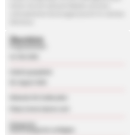
Sichern Sie sich exklusive Rabatte und einen
unkomplizierten Buchungsprozess für Ihr nächstes
Abenteuer.
Überblick
Programmstart
18. Mai 2026
Zuletzt geupdatet
08. August 2026
Webseite für Endkunden
https://www.vipcars.com
Kategorien
Keine Kategorien verfügbar