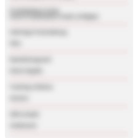
Produktdaten-Feeds
Keine Produktdaten-Feeds verfügbar
Sofortige Freischaltung
Nein
Bearbeitungszeit
Keine Angabe
Tracking-Lifetime
Session
SEM erlaubt
Unbekannt