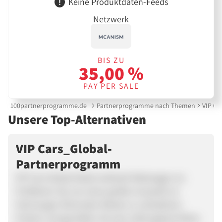
Keine Produktdaten-Feeds
Netzwerk
BIS ZU
35,00 %
PAY PER SALE
100partnerprogramme.de
Partnerprogramme nach Themen
VIP Ca
Unsere Top-Alternativen
VIP Cars_Global-
Partnerprogramm
VIP Cars Global bietet weltweit Mietwagen an.
Profitieren Sie von einer großen Auswahl an
Fahrzeugen führender Marken zu attraktiven
Preisen und genießen Sie eine reibungslose Reise.