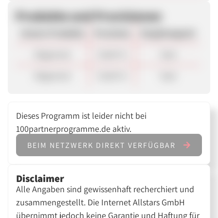
Produkte und Provisionen
Unsere Produkte
Provision
Vergütungsart
Allgemein
30,00 %
Sale
Allgemein
35,00 %
Sale
Dieses Programm ist leider nicht bei
100partnerprogramme.de aktiv.
BEIM NETZWERK DIREKT VERFÜGBAR
Disclaimer
Alle Angaben sind gewissenhaft recherchiert und
zusammengestellt. Die Internet Allstars GmbH
übernimmt jedoch keine Garantie und Haftung für