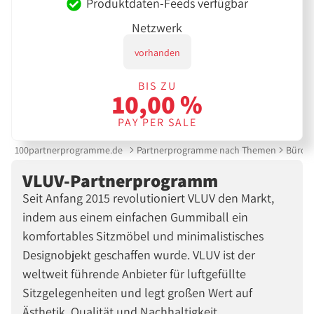
Produktdaten-Feeds verfügbar
Netzwerk
vorhanden
BIS ZU
10,00 %
PAY PER SALE
100partnerprogramme.de
Partnerprogramme nach Themen
Bürobe
VLUV-Partnerprogramm
Seit Anfang 2015 revolutioniert VLUV den Markt,
indem aus einem einfachen Gummiball ein
komfortables Sitzmöbel und minimalistisches
Designobjekt geschaffen wurde. VLUV ist der
weltweit führende Anbieter für luftgefüllte
Sitzgelegenheiten und legt großen Wert auf
Ästhetik, Qualität und Nachhaltigkeit.