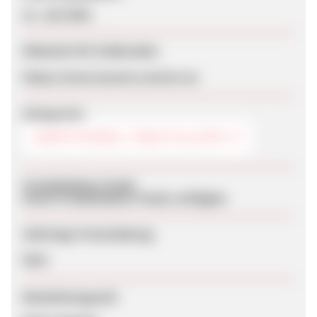
21. Juli 2026
Webseite für Endkunden
https://www.wacom.com/en-au
Kategorien
SMARTPHONES, TABLETS & APPS
Produktdaten-Feeds
Keine Produktdaten-Feeds verfügbar
Sofortige Freischaltung
Nein
Bearbeitungszeit