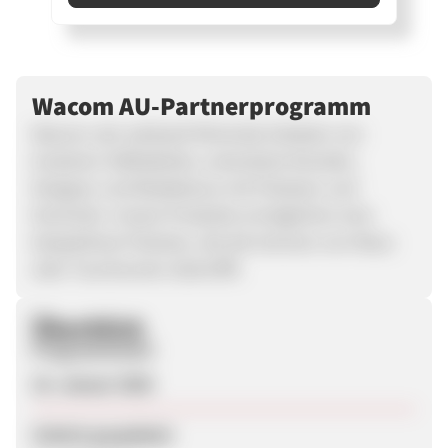
Wacom AU-Partnerprogramm
Wacom, der weltweit führende Anbieter von
kreativen Stifttabletts, unterstützt Künstler,
Designer und Redakteure mit Präzision und
Kontrolle. Unsere Produkte ermöglichen eine
beispiellose Präzision, die die Grenzen von Maus
oder Touchscreen übertrifft.
Überblick
Programmstart
16. Januar 2026
Zuletzt geupdatet