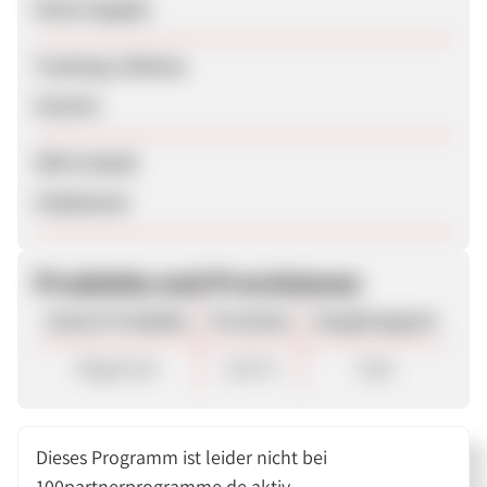
Keine Angabe
Tracking-Lifetime
Session
SEM erlaubt
Unbekannt
Produkte und Provisionen
Unsere Produkte
Provision
Vergütungsart
Allgemein
3,50 %
Sale
Dieses Programm ist leider nicht bei
100partnerprogramme.de aktiv.