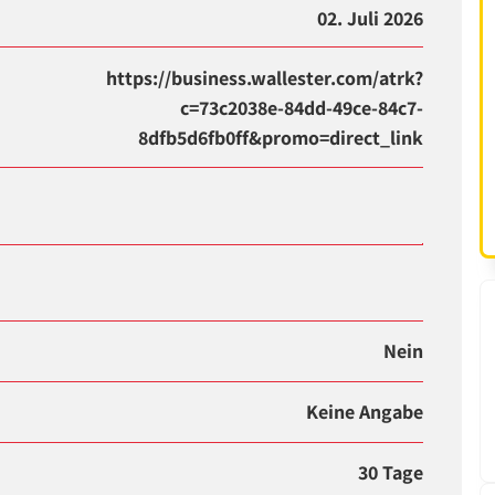
02. Juli 2026
https://business.wallester.com/atrk?
c=73c2038e-84dd-49ce-84c7-
8dfb5d6fb0ff&promo=direct_link
Nein
Keine Angabe
30 Tage