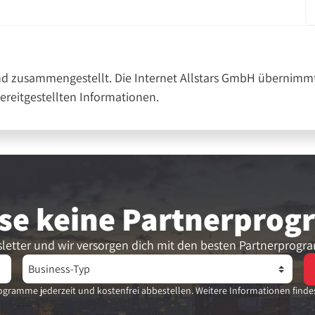
nd zusammengestellt. Die Internet Allstars GmbH übernimmt
bereitgestellten Informationen.
se keine Partner­pro
letter und wir versorgen dich mit den besten Partnerprogr
gramme jederzeit und kostenfrei abbestellen. Weitere Informationen finde