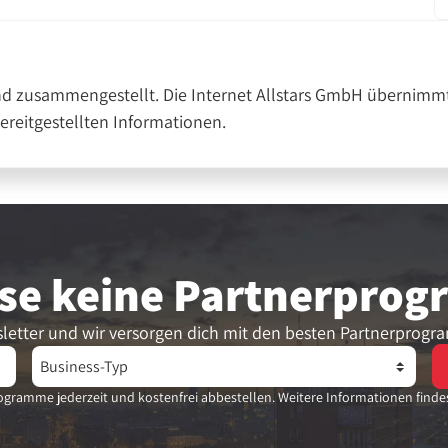
nd zusammengestellt. Die Internet Allstars GmbH übernimmt
bereitgestellten Informationen.
se keine Partner­pro
letter und wir versorgen dich mit den besten Partnerprogr
gramme jederzeit und kostenfrei abbestellen. Weitere Informationen finde