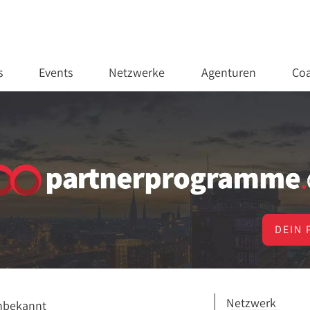
s
Events
Netzwerke
Agenturen
Coa
DEIN 
Netzwerk
nbekannt