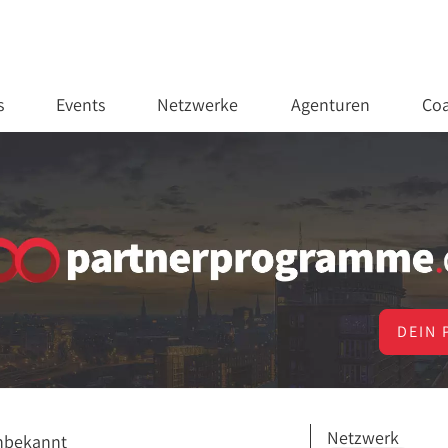
s
Events
Netzwerke
Agenturen
Coa
DEIN 
Netzwerk
nbekannt