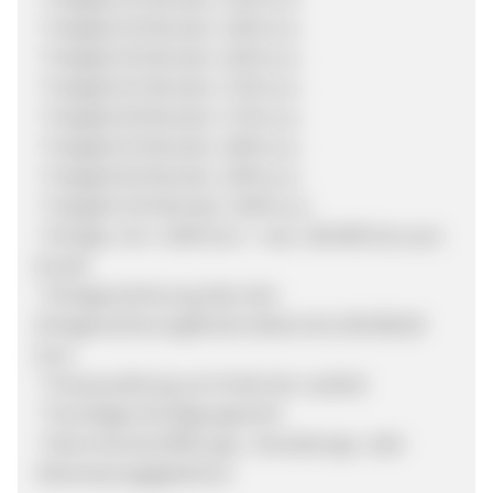
* Festgeld 30 Monate: 1,50% p.a.
* Festgeld 36 Monate: 1,65% p.a.
* Festgeld 42 Monate: 1,70% p.a.
* Festgeld 48 Monate: 1,75% p.a.
* Festgeld 54 Monate: 1,80% p.a.
* Festgeld 60 Monate: 1,90% p.a.
* Festgeld 120 Monate: 2,00% p.a.
* Einlage: min. 5.000 Euro - max. 100.000 Euro pro
Kunde
* Einlagensicherung über den
Einlagensicherungsfonds Italiens bis 100.000,00
Euro
* Zinsauszahlung zum Ende der Laufzeit
* Vorzeitiges Kündigungsrecht
* Keine Kontoeröffnungs-, Verwaltungs- oder
Überweisungsgebühren