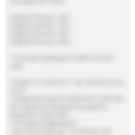
Das Angebot der Fibank:
Festgeld 12 Monate: 1,10%
Festgeld 24 Monate: 1,70%
Festgeld 36 Monate: 1,90%
Festgeld 60 Monate: 2,50%
* Fremdwährungsfestgeld (in BGN) 12 Monate:
1,60%
* Einlage: min. 10.000 Euro - max. 100.000 Euro pro
Kunde
* Einlagensicherung: Bis 100.000 EUR zu 100% über
den bulgarischen Einlagensicherungsfonds
(Bulgarischer Staat haftet)
* Vorzeitiges Kündigungsrecht
* Keine Kontoeröffnungs-, Verwaltungs- oder