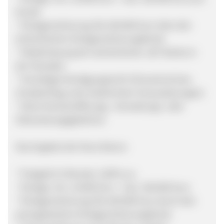
Kunde
* Einlagensicherung: Bis 100.000 Euro über den
tschechischen Einlagensicherungsfonds
* Niederlassung der tschechischen J&T Banka in
der Slowakei
* Vorzeitiges Kündigungsrecht (Zinsverlust bzw.
Zinsabschlag unter bestimmten Voraussetzungen)
* Keine Kontoeröffnungs-, Verwaltungs- oder
Überweisungsgebühren
Das Angebot der Novo Banco:
* Festgeld 12 Monate: 2,00% p.a.
* Einlage: min. 10.000 Euro - max. 100.000 Euro
* Einlagensicherung: Bis 100.000 Euro durch den
portugiesischen Einlagensicherungsfonds