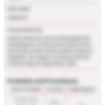
SEM erlaubt
Unbekannt
Zusammenfassung
Kunden finden hier diverse Bankangebote für
Festgeldsparen mit den derzeit besten Zinsen.
Die Vorteile werden auf den größeren Bannern
aufgeführt. Der Support ist professionell. Die
Provision liegt auf angenehmer Höhe.
Produkte und Provisionen
Unsere Produkte
Provision
Vergütungsart
Privatkunden
58,00 -