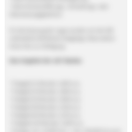
* Keine Kontoeröffnungs-, Verwaltungs- oder
Überweisungsgebühren
Für die Nutzung der Logos wurden von der AIB
verbindliche Richtlinien festgelegt. Diese stehen
Ihnen hier zur Verfügung.
Das Angebot der J&T Banka:
* Festgeld 12 Monate: 1,60% p.a.
* Festgeld 24 Monate: 1,80% p.a.
* Festgeld 36 Monate: 2,00% p.a.
* Festgeld 48 Monate: 2,10% p.a.
* Festgeld 60 Monate: 2,15% p.a.
* Festgeld 120 Monate: 2,50% p.a.
* Einlage: min. 10.000 Euro - max. 100.000 Euro pro