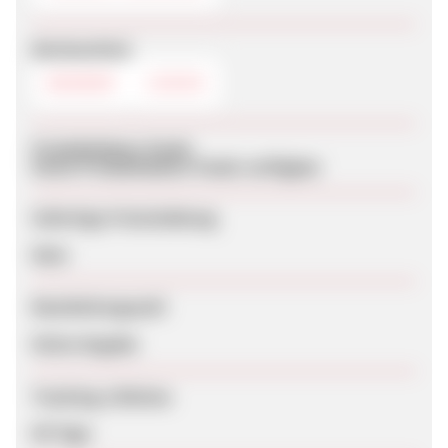
Werbemittel
BANNER
LOGOS
Produktdaten-Feeds
Keine Produktdaten-Feeds verfügbar
Sofortige Freischaltung
Nein
Bearbeitungszeit
Keine Angabe
Tracking-Lifetime
60 Tage