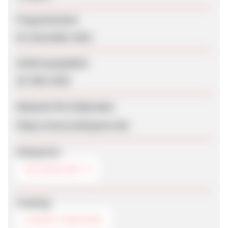
Programmstart
02. November 2014
Zuletzt geupdatet
20. März 2024
Webseite für Endkunden
https://www.weltsparen.de/
Kategorien
GELDANLAGE
Tracking
COOKIE-TRACKING