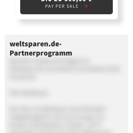
PAY PER SALE
weltsparen.de-
Partnerprogramm
Bewerben Sie jetzt das Festgeld von
WeltSparen.de und verdienen Sie attraktive 45,00
Euro je Sale
Über WeltSparen:
Das Team von WeltSparen sucht die besten
Festgeldangebote und ist eine Gruppe von
Beratern, Bankexperten, Produkt- und IT-
Spezialisten mit über 50 Jahren Erfahrung bei