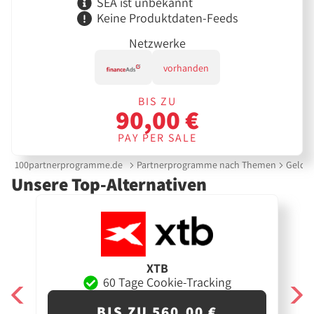
SEA ist unbekannt
Keine Produktdaten-Feeds
Netzwerke
vorhanden
BIS ZU
90,00 €
PAY PER SALE
100partnerprogramme.de
Partnerprogramme nach Themen
Gelda
Unsere Top-Alternativen
XTB
60 Tage Cookie-Tracking
BIS ZU 560,00 €