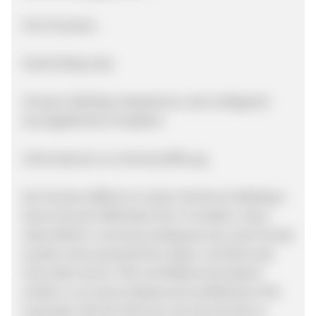
Ihre Provision:
45,00 EUR je Sale
Hinweis: WeltSpar-Basiskonto nach erfolgreich
durchgeführtem Postident
Informationen zur Kontoeröffnung
Der Kunde eröffnet im ersten Schritt ein WeltSpar-
Konto bei der MHB-Bank AG in Frankfurt. Dazu
übermittelt er auf www.weltsparen.de unter Kunde
werden seine persönlichen Daten und führt das
Post-Ident durch. PIN und Willkommensbrief
erhält er von einem Mastercard zertifizierten PIN-
Versender. Mit der PIN kann sich der Kunde im