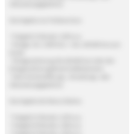
Überweisungsgebühren
Das Angebot von FirstSave €uro:
* Festgeld 12 Monate: 1,50% p.a.
* Einlage: min. 5.000 Euro - max. 100.000 Euro pro
Kunde
* Einlagensicherung: Bis 100.000 Euro über den
Einlagensicherungsfonds Großbritanniens
* Keine Kontoeröffnungs-, Verwaltungs- oder
Überweisungsgebühren
Das Angebot der Banca Sistema
* Festgeld 12 Monate: 1,25% p.a.
* Festgeld 18 Monate: 1,30% p.a.
* Festgeld 24 Monate: 1,35% p.a.