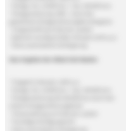
* Einlage: min. 10.000 Euro - max. 100.000 Euro
* Einlagensicherung: 100% - durch den
gesetzlichen Einlagensicherungsfons Bulgarien
* Zinsgutschrift asm Ende der Laufzeit
* jederzeit vorzeitig kündbar (Zinssatz 0,10% p.a.)
* Keine automatische Verlängerung
Das Angebot der Allied Irish Banks:
* Festgeld 12 Monate: 1,40% p.a.
* Einlage: min. 10.000 Euro - max. 100.000 Euro
* Einlagensicherung: Bis 100.000 Euro durch den
irischen Einlagensicherungsfonds
* Zinsauszahlung zum Ende der Laufzeit
* Vorzeitiges Kündigungsrecht
* Keine automatische Verlängerung