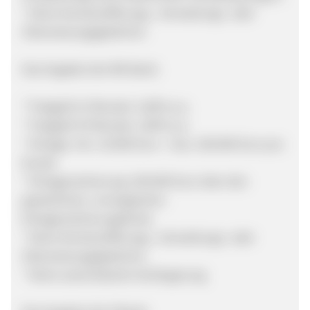
* Keine Kontoeröffnungs-, Verwaltungs- oder
Überweisungsgebühren
Das Angebot der BN Bank:
* Festgeld 12 Monate: 2,00% p.a.
* Festgeld 24 Monate: 1,90% p.a.
* Einlage: min. 10.000 Euro - max. 100.000 Euro pro
Kunde
* Einlagensicherung: 240.000 Euro über den
gesetzlichen, norwegischen
Einlagensicherungsfonds
* Keine Kontoeröffnungs-, Verwaltungs- oder
Überweisungsgebühren
* Keine automatische Verlängerung