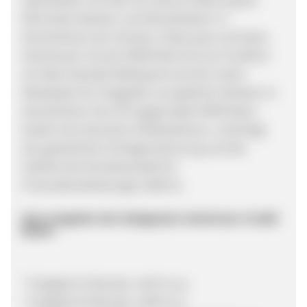
führenden Banken und Dienstleistern in
Deutschland, der Schweiz, Osteuropa und Asien.
Gemeinsam mit der MHB-Bank AG aus Frankfurt
am Main betreibt WeltSparen.de den ersten
Marktplatz für Festgelder europäischer Banken in
Deutschland. Die 1973 gegründete MHB-Bank
besitzt eine deutsche Vollbanklizenz, unterliegt
der gesetzlichen Einlagensicherung und der
Aufsicht der Bundesanstalt für
Finanzdienstleistungen (BaFin).
Das Angebot der Bulgarian American Credit
Bank:
* Festgeld 12 Monate: 1,60 % p.a.
* Festgeld 24 Monate: 1,85% p.a.