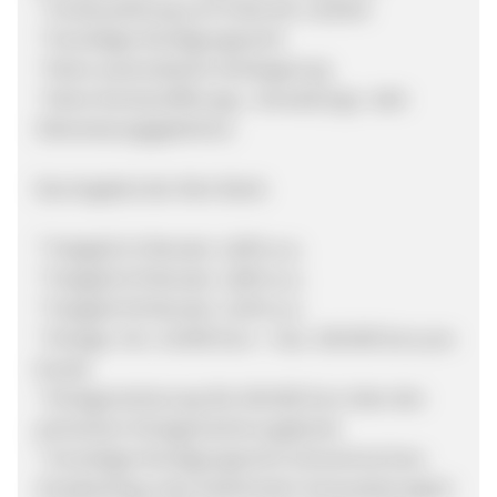
* Zinsauszahlung zum Ende der Laufzeit
* Vorzeitiges Kündigungsrecht
* Keine automatische Verlängerung
* Keine Kontoeröffnungs-, Verwaltungs- oder
Überweisungsgebühren
Das Angebot der Alior Bank:
* Festgeld 12 Monate: 1,60% p.a.
* Festgeld 24 Monate: 1,80% p.a.
* Festgeld 36 Monate: 2,10% p.a.
* Einlage: min. 10.000 Euro - max. 100.000 Euro pro
Kunde
* Einlagensicherung: Bis 100.000 Euro über den
polnischen Einlagensicherungsfonds
* Vorzeitiges Kündigungsrecht (Zinsverlust bzw.
Zinsabschlag unter bestimmten Voraussetzungen)