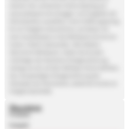
sicheren SSL-zertizierten Online-Banking auf
www.weltsparen.de einloggen und Festgelder der
Partnerbanken auswählen, einen Eröffnungsantrag
für ein Festgeld unterzeichnen und diesen mit
einer Ausweiskopie an das WeltSparen.de Service-
Center in Berlin übersenden. Alles Weitere
übernimmt WeltSparen. Gelder des Kunden
unterliegen der deutschen Einlagensicherung,
solange sie sich auf dem WeltSpar-Konto befinden,
bzw. der jeweiligen Einlagensicherung des
Sitzstaates der Partnerbank, sobald der Kunde ein
Festgeld abschließt.
Überblick
Produkte
Festgeld