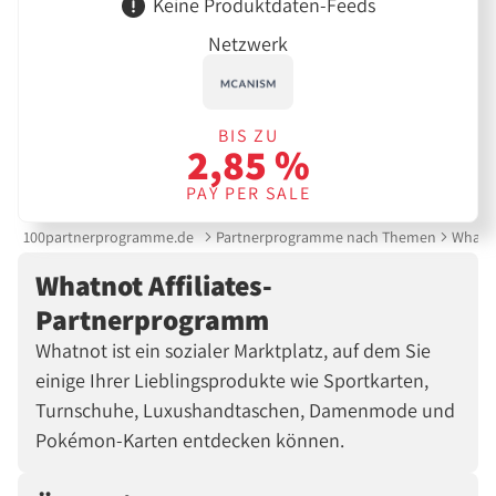
Keine Produktdaten-Feeds
Netzwerk
BIS ZU
2,85 %
PAY PER SALE
100partnerprogramme.de
Partnerprogramme nach Themen
Whatno
Whatnot Affiliates-
Partnerprogramm
Whatnot ist ein sozialer Marktplatz, auf dem Sie
einige Ihrer Lieblingsprodukte wie Sportkarten,
Turnschuhe, Luxushandtaschen, Damenmode und
Pokémon-Karten entdecken können.