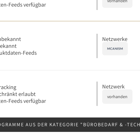
vorhanden
en-Feeds verfügbar
Netzwerke
nbekannt
bekannt
uktdaten-Feeds
Netzwerk
racking
chränkt erlaubt
vorhanden
en-Feeds verfügbar
OGRAMME AUS DER KATEGORIE "BÜROBEDARF & -TEC