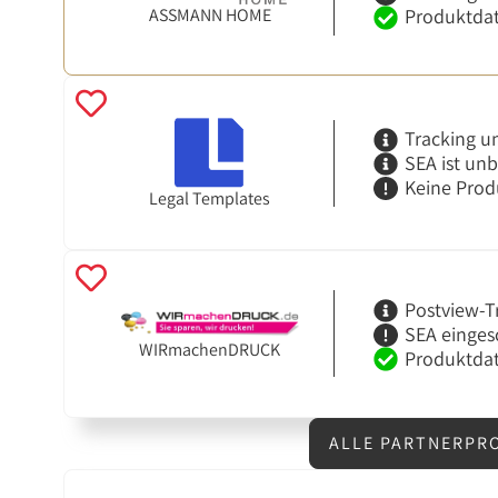
ASSMANN HOME
Produktdat
Tracking u
SEA ist un
Keine Prod
Legal Templates
Postview-T
SEA einges
WIRmachenDRUCK
Produktdat
ALLE PARTNERPR