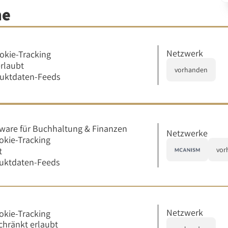
me
Netzwerk
okie-Tracking
erlaubt
vorhanden
duktdaten-Feeds
ware für Buchhaltung & Finanzen
Netzwerke
okie-Tracking
t
vor
uktdaten-Feeds
Netzwerk
okie-Tracking
chränkt erlaubt