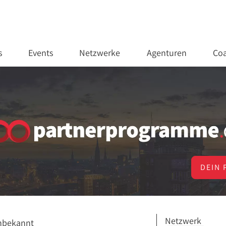
s
Events
Netzwerke
Agenturen
Coa
DEIN 
Netzwerk
nbekannt