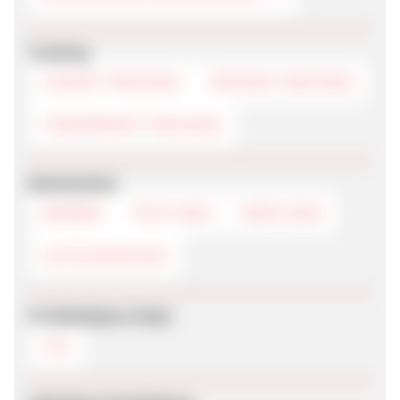
Tracking
COOKIE-TRACKING
SESSION-TRACKING
FINGERPRINT-TRACKING
Werbemittel
BANNER
TEXTLINKS
DEEPLINKS
GUTSCHEINCODE
Produktdaten-Feeds
CSV