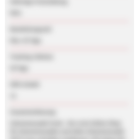
Sofortige Freischaltung
Nein
Bearbeitungszeit
Max. 42 Tage
Tracking-Lifetime
30 Tage
SEM erlaubt
Ja
Zusammenfassung
Schwimmnudel-Fuchs - Der erste Online-Shop
für Schwimmnudeln und tollen Schwimmnudel-