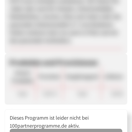
SETS (zum schnellen nachbauen). Wir bieten für
Jeden oder auch für Schulen, Schwimmbäder,
Rehakliniken, Vereine, Kitas und vielen mehr die
passenden Schimmnudeln in 7 verschiedenen
Farben (exklusiv bein uns auch in Pink) und mit
den passenden Verbindern.
Produkte und Provisionen
Unsere
Provision
Vergütungsart
ø Warenkor
Produkte
Sale
7,00 %
Sale
28.00 €
Dieses Programm ist leider nicht bei
100partnerprogramme.de aktiv.