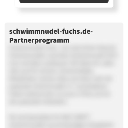
schwimmnudel-fuchs.de-
Partnerprogramm
Schwimmnudel-Fuchs - Der erste Online-Shop für
Schwimmnudeln und tollen Schwimmnudel-SETS
(zum schnellen nachbauen). Wir bieten für Jeden
oder auch für Schulen, Schwimmbäder,
Rehakliniken, Vereine, Kitas und vielen mehr die
passenden Schimmnudeln in 7 verschiedenen
Farben (exklusiv bein uns auch in Pink) und mit
den passenden Verbindern.
Wir sind Spezialisten für NMC COMFY®
Schwimmnudeln aus hochwertigem Polyethylen-