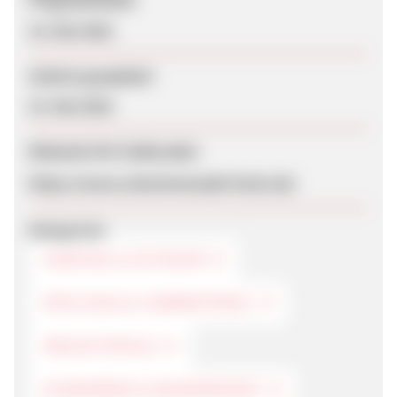
Programmstart
15. Mai 2018
Zuletzt geupdatet
15. Mai 2018
Webseite für Endkunden
https://www.schwimmnudel-fuchs.de/
Kategorien
CAMPING & OUTDOOR
SPIELZEUG & LERNMATERIAL
FREIZEITSPIELE
SCHWIMMEN & WASSERSPORT