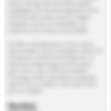
Schaum. Wir legen Wert auf höchste Qualität,
Langlebigkeit und Umweltverträglichkeit.Unsere
Schwimmnudeln werden exklusiv in Belgien
hergestellt, sind frei von Schadstoffen und
entsprechen dem Comfy Umwelt Zertifikat.
Wir liefern an Einzelpersonen, Firmen, Vereine,
Schwimmbäder, Schulen, Kindergärten ebenso wie
Therapeuten und Reha-Einrichtungen.Bei uns
bekommen Sie jede Menge Schwimmnudeln -
gleich, ob Sie 1 oder 10 000 Stück bestellen.
Zuverlässig, schnell, unkompliziert und günstig.
Sprechen Sie uns einfach an. Wir machen Ihnen
gerne ein Angebot.
Überblick