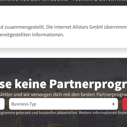
nd zusammengestellt. Die Internet Allstars GmbH übernimmt
bereitgestellten Informationen.
se keine Partner­pro
letter und wir versorgen dich mit den besten Partnerprogr
gramme jederzeit und kostenfrei abbestellen. Weitere Informationen finde