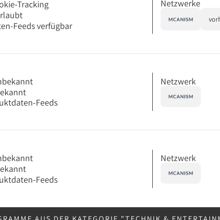
Netzwerke
okie-Tracking
erlaubt
vor
en-Feeds verfügbar
Netzwerk
nbekannt
bekannt
uktdaten-Feeds
Netzwerk
nbekannt
bekannt
uktdaten-Feeds
GRAMME AUS DER KATEGORIE "TECHNIK & ENTERTAI