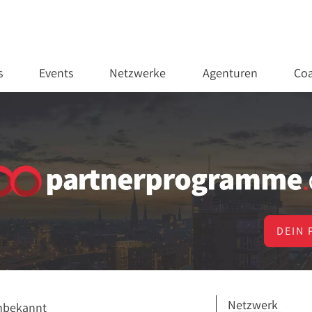
s
Events
Netzwerke
Agenturen
Coa
DEIN 
Netzwerk
nbekannt