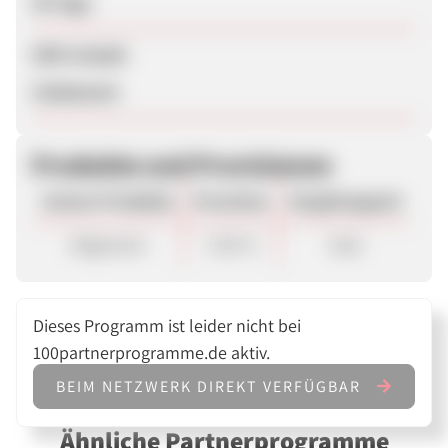
30 Tage
SEM erlaubt
Unbekannt
Produkte und Provisionen
Unsere Produkte
Provision
Vergütungsart
Allgemein
7,00 %
Sale
Dieses Programm ist leider nicht bei
100partnerprogramme.de aktiv.
BEIM NETZWERK DIREKT VERFÜGBAR
Ähnliche Partnerprogramme