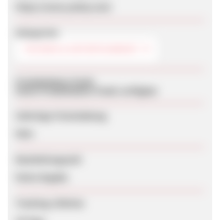
https://www.yeloly.com/
Kategorien
TECHNIK & ENTERTAINMENT
Produktdaten-Feeds
Keine Produktdaten-Feeds verfügbar
Sofortige Freischaltung
Nein
Bearbeitungszeit
Keine Angabe
Tracking-Lifetime