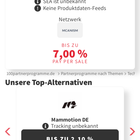
SEA ist unbekannt
Keine Produktdaten-Feeds
Netzwerk
BIS ZU
7,00 %
PAY PER SALE
100partnerprogramme.de
Partnerprogramme nach Themen
Techni
Unsere Top-Alternativen
Mammotion DE
Tracking unbekannt
BIS ZU 2,10 %