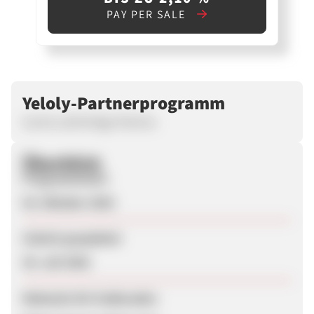
PAY PER SALE
Yeloly-Partnerprogramm
Suche aufrichtige Partner.
Überblick
Programmstart
03. Oktober 2025
Zuletzt geupdatet
30. Juli 2026
Webseite für Endkunden