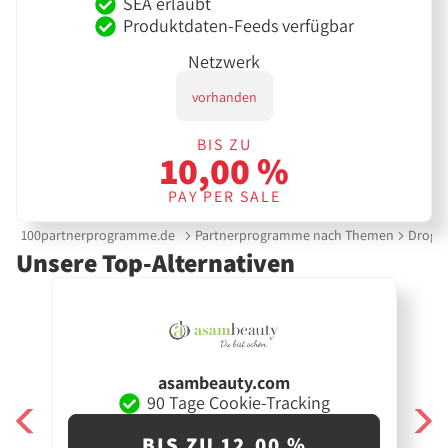
SEA erlaubt
Produktdaten-Feeds verfügbar
Netzwerk
vorhanden
BIS ZU
10,00 %
PAY PER SALE
100partnerprogramme.de
Partnerprogramme nach Themen
Droger
Unsere Top-Alternativen
asambeauty.com
90 Tage Cookie-Tracking
BIS ZU 12,00 %