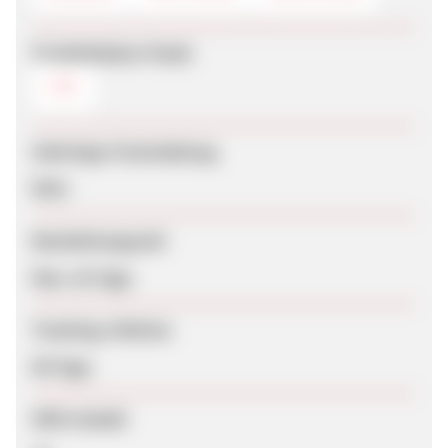
Produktdaten-Feeds
CSV
Sofortige Freischaltung
Nein
Bearbeitungszeit
Max. 42 Tage
Tracking-Lifetime
90 Tage
SEM erlaubt