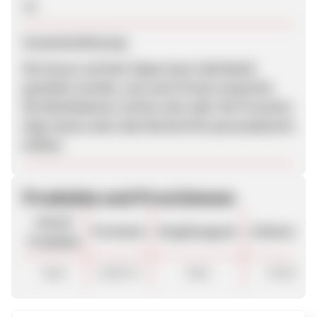
Ja
Zusammenfassung
Die Gravur auf dem Zippo kann individuell
gestaltet werden, was auch Firmen anspricht.
Die Werbebanner wirken sehr edel. Die Provision
liegt etwas unter dem Bereich für personalisierte
Artikel.
Produkte und Provisionen
Unsere
Provision
Vergütungsart
ø Warenkor
Produkte
Sale
10,00 %
Sale
25.00 €