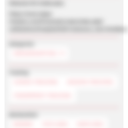
Webseite für Endkunden
https://www.zippo-
timeless.com/frontend/scripts/index.php?
setMainAreaTemplatePath=mainarea_start.html&lo
Kategorien
DROGERIEARTIKEL
Tracking
COOKIE-TRACKING
SESSION-TRACKING
FINGERPRINT-TRACKING
Werbemittel
BANNER
TEXTLINKS
DEEPLINKS