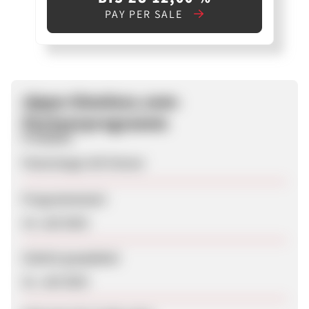
PAY PER SALE
zippo-timeless.com-
Partnerprogramm
Produkte
Feuerzeuge mit Gravur
Programmstart
14. Juli 2015
Zuletzt geupdatet
21. Juli 2015